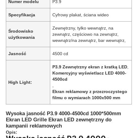
Numer modelu
P3.9
Specyfikacja
Cyfrowy plakat, ściana wideo
Zewnętrzny, tylko wewnątrz, na
Środowisko
zewnątrz, częściowo na zewnątrz,
użytkowania
wewnątrz/na zewnątrz, bar wewnątrz,
Jasność
4500 cd
P3.9 Zewnętrzny ekran z kratką LED
,
Komercyjny wyświetlacz LED 4000-
4500cd
High Light:
,
Ekran reklamowy z przezroczystego
filmu o wymiarach 1000x500 mm
Wysoka jasność P3.9 4000-4500cd 1000*500mm
Ekran LED Grille Ekran LED zewnętrzny do
kampanii reklamowych
Opis: