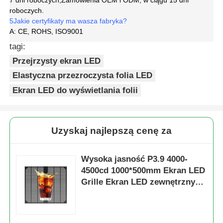
7 dni roboczych;
Zamówienia OEM i ODM, w ciągu 15 dni
roboczych.
5Jakie certyfikaty ma wasza fabryka?
A: CE, ROHS, ISO9001
tagi:
Przejrzysty ekran LED
Elastyczna przezroczysta folia LED
Ekran LED do wyświetlania folii
Uzyskaj najlepszą cenę za
Wysoka jasność P3.9 4000-
4500cd 1000*500mm Ekran LED
Grille Ekran LED zewnętrzny
do kampanii reklamowych