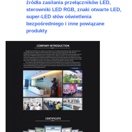
źródła zasilania przełączników LED,
sterowniki LED RGB, znaki otwarte LED,
super-LED słów oświetlenia
bezpośredniego i inne powiązane
produkty