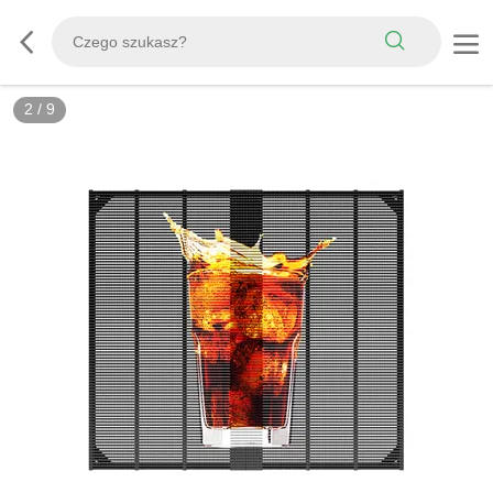
3
/
9