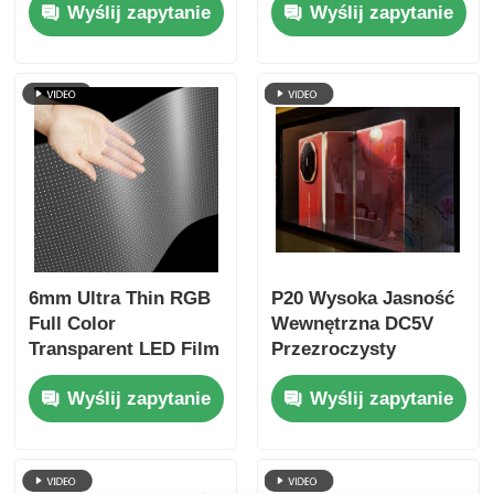
Wyślij zapytanie
Wyślij zapytanie
wysokiej
multimedialny do
rozdzielczości do
sprzedaży detalicznej
reklamy w sklepie
Przed sklepem
detalicznym ze
Szklane centrum
szklanym oknem
wystawiennicze
Terminal lotniska i
wystawa marek
luksusowych
6mm Ultra Thin RGB
P20 Wysoka Jasność
Full Color
Wewnętrzna DC5V
Transparent LED Film
Przezroczysty
Screen, Custom
Wyświetlacz LED
Wyślij zapytanie
Wyślij zapytanie
Cabinet Dimension,
Okienny Dobrej
High Transparency
Jakości
Flexible LED Film for
Przezroczysty Ekran
Mall Store Window
LED