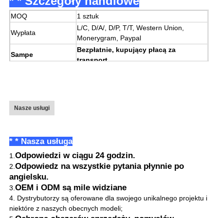
* * Szczegóły handlowe
MOQ
1 sztuk
L/C, D/A/, D/P, T/T, Western Union,
Wypłata
Monerygram, Paypal
Bezpłatnie, kupujący płacą za
Sampe
transport
Port
Shenzhen
3-5 dni
Będziemy mieć zapasy dla pewnej ilości
produktów;
Nasze usługi
W przypadku zamówień próbkowych:
możemy wysłać produkty, gdy tylko
Czas dostawy
otrzymamy płatność;
* * Nasza usługa
W przypadku dużych zamówień:
Odpowiedzi w ciągu 24 godzin.
zwykle termin dostawy wynosi 7 dni
1.
roboczych;
Odpowiedz na wszystkie pytania płynnie po
2.
Zamówienia OEM i ODM:
angielsku.
w ciągu 15 dni roboczych.
OEM i ODM są mile widziane
3.
Pudełko kartonowe lub zgodnie z
4. Dystrybutorzy są oferowane dla swojego unikalnego projektu i
Opakowanie
wymaganiami klienta
niektóre z naszych obecnych modeli;