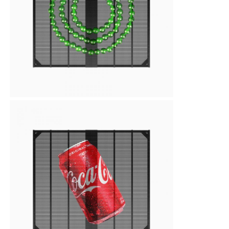
Wycieczka po fabryce
Kontrola jakości
Skontaktuj się z nami
Nowości
Wszystkie przypadki
Poproś o wycenę
Ekran siatki LED