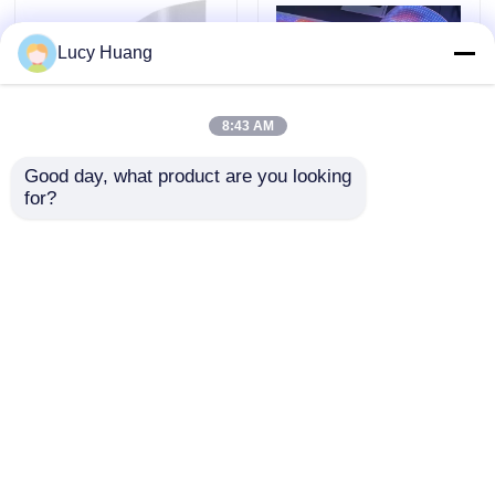
Reklama komercyjna
Lucy Huang
8:43 AM
Good day, what product are you looking 
Ultracienki, kolorowy,
P6 240 * 960 Wysoka
for?
przezroczysty ekran
przezroczystość
LED o grubości 10
Kryty ekran LED z
mm z
przezroczystą folią
Wyślij zapytanie
Wyślij zapytanie
niestandardowym
Szklane okno do
rozmiarem obudowy
sprzedaży detalicznej
do reklam
komercyjnych
Dom
O nas
Skontaktuj się z nami
Desktop Site
Mapy
Polityka prywatności