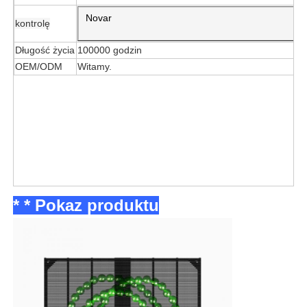
Novar
kontrolę
Długość życia
100000 godzin
OEM/ODM
Witamy.
* * Pokaz produktu
Do domu
Produkty
O nas