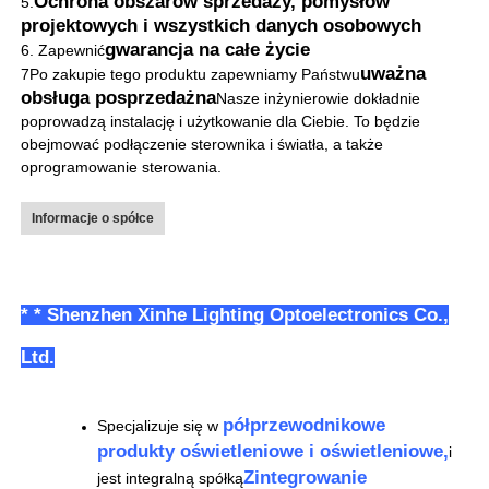
Ochrona obszarów sprzedaży, pomysłów
5.
Powietrze, morze, ekspres są
Transport morski
projektowych i wszystkich danych osobowych
obsługiwane.
gwarancja na całe życie
6. Zapewnić
uważna
7Po zakupie tego produktu zapewniamy Państwu
obsługa posprzedażna
Nasze inżynierowie dokładnie
poprowadzą instalację i użytkowanie dla Ciebie. To będzie
obejmować podłączenie sterownika i światła, a także
oprogramowanie sterowania.
Informacje o spółce
* * Shenzhen Xinhe Lighting Optoelectronics Co.,
Ltd.
półprzewodnikowe
Specjalizuje się w
produkty oświetleniowe i oświetleniowe,
i
Zintegrowanie
jest integralną spółką