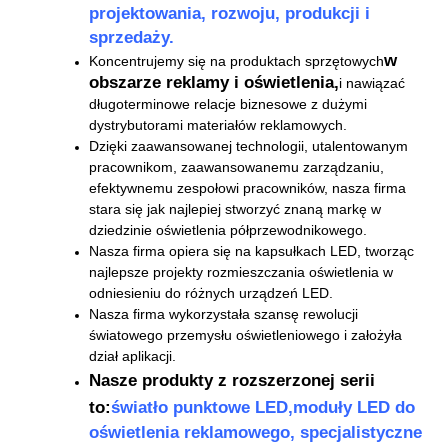
projektowania, rozwoju, produkcji i
sprzedaży.
w
Koncentrujemy się na produktach sprzętowych
obszarze reklamy i oświetlenia,
i nawiązać
długoterminowe relacje biznesowe z dużymi
dystrybutorami materiałów reklamowych.
Dzięki zaawansowanej technologii, utalentowanym
pracownikom, zaawansowanemu zarządzaniu,
efektywnemu zespołowi pracowników, nasza firma
stara się jak najlepiej stworzyć znaną markę w
dziedzinie oświetlenia półprzewodnikowego.
Nasza firma opiera się na kapsułkach LED, tworząc
najlepsze projekty rozmieszczania oświetlenia w
odniesieniu do różnych urządzeń LED.
Nasza firma wykorzystała szansę rewolucji
światowego przemysłu oświetleniowego i założyła
dział aplikacji.
Nasze produkty z rozszerzonej serii
to:
światło punktowe LED,
moduły LED do
oświetlenia reklamowego, specjalistyczne