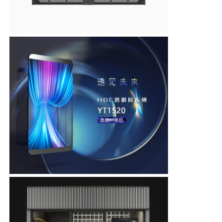
Wyświetlacz siatki LED
Przezroczysty ekran filmu LED
Przezroczysty wyświetlacz LED
Latający dron z ekranem LED
holograficzny ekran LED
Ekran kratki LED
Przezroczysty ekran wyświetlacza