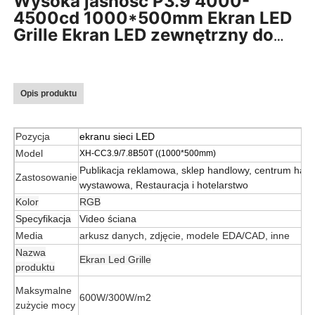
Wysoka jasność P3.9 4000-
4500cd 1000*500mm Ekran LED
Grille Ekran LED zewnętrzny do
kampanii reklamowych
Opis produktu
Pozycja
ekranu sieci LED
Model
XH-CC3.9/7.8B50T ((1000*500mm)
Publikacja reklamowa, sklep handlowy, centrum hand
Zastosowanie
wystawowa, Restauracja i hotelarstwo
Kolor
RGB
Specyfikacja
Video ściana
Media
arkusz danych, zdjęcie, modele EDA/CAD, inne
Nazwa
Ekran Led Grille
produktu
Maksymalne
600W/300W/m2
zużycie mocy