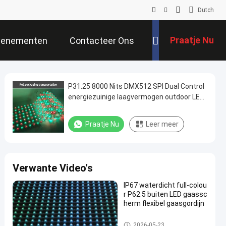
Dutch
Praatje Nu
venementen
Contacteer Ons
P31.25 8000 Nits DMX512 SPI Dual Control
energiezuinige laagvermogen outdoor LED
mesh display
Praatje Nu
Leer meer
Verwante Video's
IP67 waterdicht full-colou
r P62.5 buiten LED gaassc
herm flexibel gaasgordijn
LED -maasscherm
2026-05-23