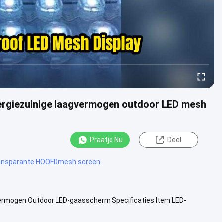
nergiezuinige laagvermogen outdoor LED mesh
Praatje Nu
Deel
ansparante HOOFDmesh screen
 vermogen Outdoor LED-gaasscherm Specificaties Item LED-
ubbele bediening ....
Bekijk meer