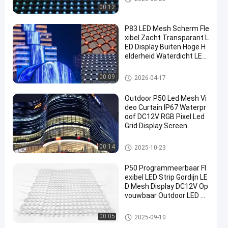
00:12
P83 LED Mesh Scherm Fle
xibel Zacht Transparant L
ED Display Buiten Hoge H
elderheid Waterdicht LED
Gordijn Scherm voor Gebo
uwgevel Media Muur Podi
LED -maasscherm
00:09
2026-04-17
um Achtergrond Reclame
Display
Outdoor P50 Led Mesh Vi
deo Curtain IP67 Waterpr
oof DC12V RGB Pixel Led
Grid Display Screen
LED -maasscherm
00:14
2025-10-23
P50 Programmeerbaar Fl
exibel LED Strip Gordijn LE
D Mesh Display DC12V Op
vouwbaar Outdoor LED Ne
t Scherm Gordijn
LED -maasscherm
00:05
2025-09-10