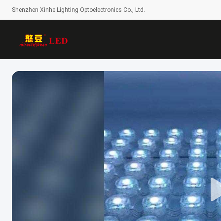
Shenzhen Xinhe Lighting Optoelectronics Co., Ltd.