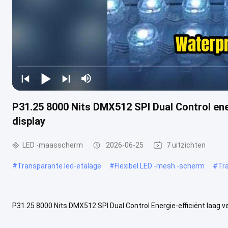
P31.25 8000 Nits DMX512 SPI Dual Control e
display
LED -maasscherm
2026-06-25
7 uitzichten
#
Transparante led-etalage
#
Flexibel LED -mesh -scherm
#
Tr
P31.25 8000 Nits DMX512 SPI Dual Control Energie-efficiënt laag
gaasscherm Pixelafstand P31.25 Controleprotocol DMX512 en SPI d