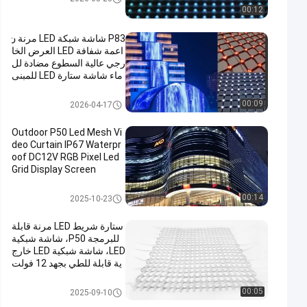
00:12
P83 شاشة شبكة LED مرنة ن
اعمة شفافة LED العرض الخا
رجي عالية السطوع مضادة لل
ماء شاشة ستارة LED للمبنى
واجهة الإعلام الجدار المسرح
خلفية العرض الإعلاني
LED شبكة الشاشة
00:09
2026-04-17
Outdoor P50 Led Mesh Vi
deo Curtain IP67 Waterpr
oof DC12V RGB Pixel Led
Grid Display Screen
LED شبكة الشاشة
00:14
2025-10-23
ستارة شريط LED مرنة قابلة
للبرمجة P50، شاشة شبكية
LED، شاشة شبكية LED خارج
ية قابلة للطي بجهد 12 فولت
تيار مستمر
LED شبكة الشاشة
00:05
2025-09-10