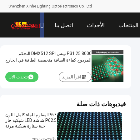
Shenzhen Xinhe Lighting Optoelectronics Co., Ltd.
نتحدث الآن
المنتجات
الأحداث
اتصل بنا
P31.25 8000 نيتس DMX512 SPI التحكم
المزدوج كفاءة الطاقة منخفضة الطاقة في الخارج
شاشة الشبكة LED
اقرأ المزيد
نتحدث الآن
فيديوهات ذات صلة
IP67 مقاوم للماء كامل اللون
P62.5 شاشة LED شبكية خار
جية ستارة شبكية مرنة
LED شبكة الشاشة
2026-05-23