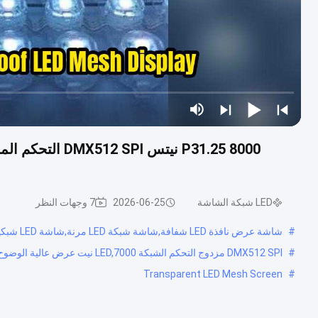
P31.25 8000 نيت
LED شبكة الشاشة
2026-06-25
7 وجهات النظر
#
شاشة عرض نافذة LED شفافة,شاشة شبكة LED مرنة,شاشة LED شبكية شفافة
#
DMX512 SPI مزدوج التحكم الشبكة LED,7000 نيت عرض عالية الوضوح,شاشة كفاءة الطاقة منخفضة الطاقة 60W
Transparent LED Mesh Screen
#