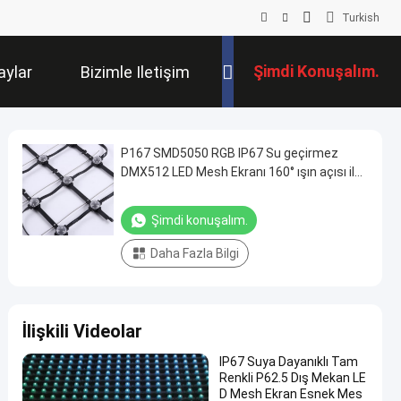
Turkish
Şimdi Konuşalım.
aylar
Bizimle Iletişim
Kur
P167 SMD5050 RGB IP67 Su geçirmez
DMX512 LED Mesh Ekranı 160° ışın açısı ile
Dış Kullanım için
Şimdi konuşalım.
Daha Fazla Bilgi
İlişkili Videolar
IP67 Suya Dayanıklı Tam
Renkli P62.5 Dış Mekan LE
D Mesh Ekran Esnek Mes