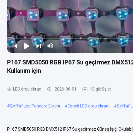
P167 SMD5050 RGB IP67 Su geçirmez DMX512 LE
Kullanım için
LED örgü ekran
2026-06-01
18 görüşler
#
Şeffaf Led Pencere Ekranı
#
Esnek LED örgü ekranı
#
Şeffaf 
P167 SMD5050 RGB DMX512 IP67 Su geçirmez Güneş Işığı Okulabilir T