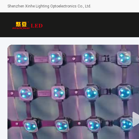
Shenzhen Xinhe Lighting Optoelectronics Co., Ltd.