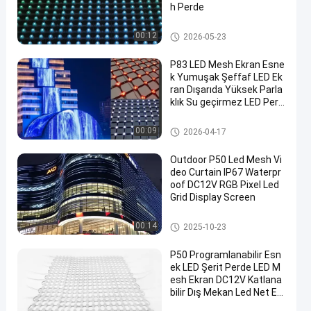
h Perde
LED örgü ekran
00:12
2026-05-23
P83 LED Mesh Ekran Esne
k Yumuşak Şeffaf LED Ek
ran Dışarıda Yüksek Parla
klık Su geçirmez LED Perd
e Ekranı Yapı Fasadı Medy
a Duvar Sahne Arkaplan R
LED örgü ekran
00:09
2026-04-17
eklam Ekranı
Outdoor P50 Led Mesh Vi
deo Curtain IP67 Waterpr
oof DC12V RGB Pixel Led
Grid Display Screen
LED örgü ekran
00:14
2025-10-23
P50 Programlanabilir Esn
ek LED Şerit Perde LED M
esh Ekran DC12V Katlana
bilir Dış Mekan Led Net Ekr
an Perdesi