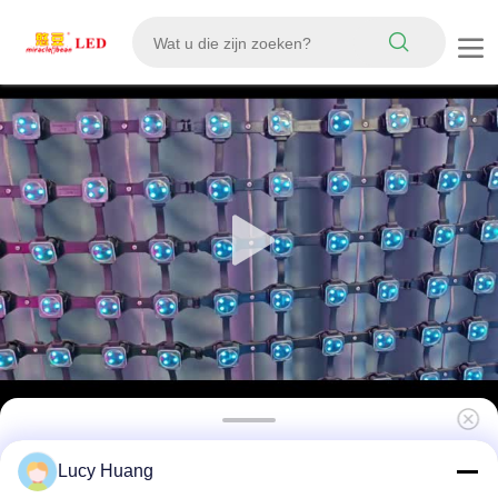
P167 SMD5050 RGB IP67 waterdicht DMX512
Lucy Huang
LED-maasbeeldscherm met straalhoek van