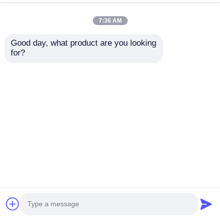
今雑談しなさい
問い合わせを送信する
7:36 AM
#
透明な導かれた窓の表示
#
柔軟なLEDメッシュ画面
Good day, what product are you looking 
#
透明なLEDの網目スクリーン
for?
LEDメッシュ画面
2026-06-01
P167 SMD5050 RGB DMX512 IP67 防水 陽光 可読 全色 LED メッシュディ
スプレイ 160° 射線角度 製品仕様 ポイント LEDメッシュスクリーン モード
XH-CXG2001S-P167 (RGB) 動作電圧 DC 12V 光源色 RGB パワー 11W 制御
モード DMX512 ピクセル密度 96個 ピクセルピッチ 167mm × 167mm 住宅用
材料 PC 体...
お問い合わせ
訪問者のメッセージ
メッセージを残しなさい
まだ公のコメントはない