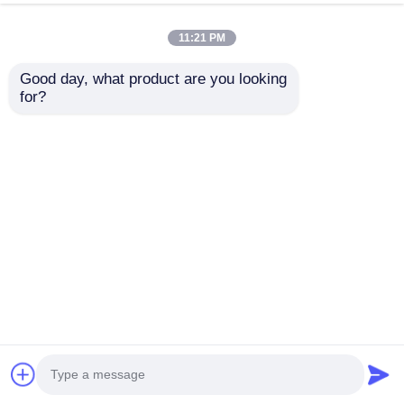
ใช้งานการโฆษณาและพื้นหลังเวที
พูดคุยกันตอนนี้
ส่งคำถาม
11:21 PM
#
จอแสดงผล LED แบบโปร่งใส
#
หน้าจอตาข่าย LED ที่ยืดหยุ่น
Good day, what product are you looking 
#
หน้าจอตาข่าย LED โปร่งใส
for?
หน้าจอตาข่าย LED
2026-06-01
IP67 กันน้ำ Full Color P143 หน้าจอ LED กลางแจ้งตาข่าย ม่านตาข่ายแบบ
ยืดหยุ่น ออกแบบมาสำหรับการโฆษณาและการใช้งานพื้นหลังเวที พร้อม
ประสิทธิภาพกลางแจ้งที่เหนือกว่าและระดับการกันน้ำ IP67 ข้อมูลจำเพาะของผลิ...
ดูเพิ่มเติม
ข้อความจากผู้เข้าชม
ส่งข้อความ
ยังไม่มีความเห็นจากสาธารณะ