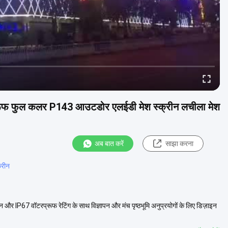
ॉटरप्रूफ फुल कलर P143 आउटडोर एलईडी मेश स्क्रीन लचीला मेश
अब बात करें
साझा करना
्रीन
P67 वॉटरप्रूफ रेटिंग के साथ विज्ञापन और मंच पृष्ठभूमि अनुप्रयोगों के लिए डिज़ाइन