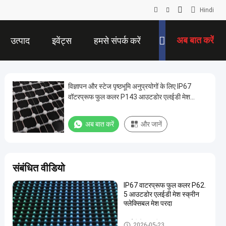
Hindi
अब बात करें
उत्पाद
इवेंट्स
हमसे संपर्क करें
विज्ञापन और स्टेज पृष्ठभूमि अनुप्रयोगों के लिए IP67
वॉटरप्रूफ फुल कलर P143 आउटडोर एलईडी मेश
स्क्रीन लचीला मेश पर्दा
अब बात करें
और जानें
संबंधित वीडियो
IP67 वाटरप्रूफ फुल कलर P62.
5 आउटडोर एलईडी मेश स्क्रीन
फ्लेक्सिबल मेश परदा
एलईडी मेष स्क्रीन
2026-05-23