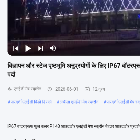
विज्ञापन और स्टेज पृष्ठभूमि अनुप्रयोगों के लिए IP67 व
पर्दा
एलईडी मेष स्क्रीन
2026-06-01
12 दृश्य
#
पारदर्शी एलईडी विंडो डिस्प्ले
#
लचीला एलईडी मेष स्क्रीन
#
पारदर्शी एलईडी मेष स्क
IP67 वाटरप्रूफ फुल कलर P143 आउटडोर एलईडी मेश स्क्रीन बेहतर आउटडोर प्रदर्शन और I
किया गया लचीला जाल पर्दा। उत्पाद विशिष्ट...
अधिक देखें