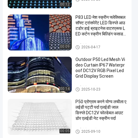
00:12
P83 LED मेश स्क्रीन फ्लेक्सिबल
सॉफ्ट ट्रांसपेरेंट LED डिस्प्ले आउ
टडोर हाई ब्राइटनेस वाटरप्रूफ L
ED कर्टन स्क्रीन बिल्डिंग फसाड
मीडिया वॉल स्टेज बैकग्राउंड एडव
रटाइजिंग डिस्प्ले के लिए
एलईडी मेष स्क्रीन
00:09
2026-04-17
Outdoor P50 Led Mesh Vi
deo Curtain IP67 Waterpr
oof DC12V RGB Pixel Led
Grid Display Screen
एलईडी मेष स्क्रीन
00:14
2025-10-23
P50 प्रोग्राम करने योग्य लचीला ए
लईडी पट्टी पर्दा एलईडी जाल
डिस्प्ले DC12V फोल्डेबल आउट
डोर एलईडी नेट स्क्रीन पर्दा
एलईडी मेष स्क्रीन
00:05
2025-09-10