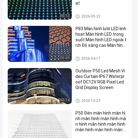
ạt
Màn hình lưới LED
00:12
2026-05-23
P83 Màn hình lưới LED linh
hoạt Màn hình LED trong
suốt Màn hình LED ngoài t
rời Độ sáng cao Màn hình
rèm chống nước LED cho
tòa nhà Mặt tiền Truyền t
Màn hình lưới LED
00:09
2026-04-17
hông Bức tường Bức tran
h quảng cáo nền
Outdoor P50 Led Mesh Vi
deo Curtain IP67 Waterpr
oof DC12V RGB Pixel Led
Grid Display Screen
Màn hình lưới LED
00:14
2025-10-23
P50 Đèn màn hình màn hì
nh màn hình màn hình mà
n hình màn hình màn hình
màn hình màn hình màn h
ình màn hình màn hình m