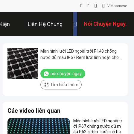
Vietnamese
Nói Chuyện Ngay.
Kiện
Liên Hệ Chúng
Tôi
Màn hình lưới LED ngoài trời P143 chống
nước đủ màu IP67 Rèm lưới linh hoạt cho
các ứng dụng nền quảng cáo và sân khấu
nói chuyện ngay.
Tìm hiểu thêm
Các video liên quan
Màn hình lưới LED ngoài tr
ời IP67 chống nước đủ m
àu P62.5 Rèm lưới linh ho