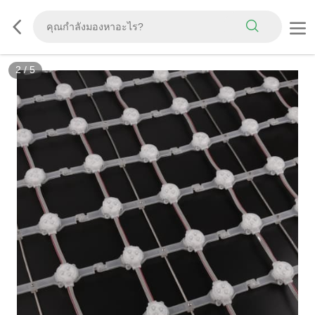
3
/
5