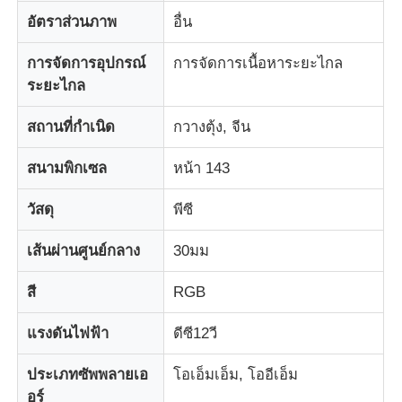
อัตราส่วนภาพ
อื่น
ทัวร์โรงงาน
การจัดการอุปกรณ์
การจัดการเนื้อหาระยะไกล
ระยะไกล
การควบคุมคุณภาพ
สถานที่กำเนิด
กวางตุ้ง, จีน
ติดต่อเรา
สนามพิกเซล
หน้า 143
วัสดุ
พีซี
ข่าว
เส้นผ่านศูนย์กลาง
30มม
ทุกกรณี
สี
RGB
แรงดันไฟฟ้า
ดีซี12วี
ขอทุน
ประเภทซัพพลายเอ
โอเอ็มเอ็ม, โออีเอ็ม
หน้าจอตาข่าย LED
อร์