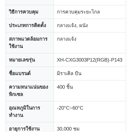
วิธีการควบคุม
การควบคุมระยะไกล
จอแสดงผล LED Mesh
ประเภทการติดตั้ง
กลางแจ้ง, ผนัง
หน้าจอฟิล์มโปร่งใส LED
สภาพแวดล้อมการ
กลางแจ้ง
ใช้งาน
จอแสดงผล LED โปร่งใส
หมายเลขรุ่น
XH-CXG3003P12(RGB)-P143
จอ LED บินได้
ชื่อแบรนด์
มิราเคิล บีน
ความหนาแน่นของ
400 ชิ้น
หน้าจอนำโฮโลแกรม
พิกเซล
อุณหภูมิในการ
-20°C~60°C
หน้าจอกระจังหน้า LED
ทำงาน
หน้าจอแสดงผลโปร่งใส
อายุการใช้งาน
30,000 ชม