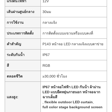
แรงดันไฟฟ้า
12V
เส้นผ่านศูนย์กลาง
30มม
การใช้งาน
กลางแจ้ง
ประเภทการติดตั้ง
การติดตั้งแบบแขวนหรือแบบคงที่
คำสำคัญ
P143 หน้าจอ LED กลางแจ้งแบบตาข่าย
ระดับกันน้ำ
IP67
สี
RGB
ตลอดชีวิต
≥30,000 ชั่วโมง
IP67 หน้าจอไฟฟ้า LED กันน้ํา ผ้าม่าน
LED แบบยืดหยุ่นภายนอก หน้าจอฉาก
แสงสูง:
ฉากเต็มสี
,
flexible outdoor LED curtain
,
full color stage background screen