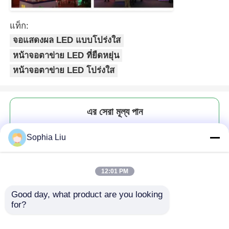
แท็ก:
จอแสดงผล LED แบบโปร่งใส
หน้าจอตาข่าย LED ที่ยืดหยุ่น
หน้าจอตาข่าย LED โปร่งใส
এর সেরা মূল্য পান
Sophia Liu
IP67 กันน้ำสีเต็มรูปแบบ P143 หน้า
จอ LED กลางแจ้งตาข่ายม่านตา
ข่ายที่มีความยืดหยุ่นสำหรับการใช้
12:01 PM
งานการโฆษณาและพื้นหลังเวที
Good day, what product are you looking 
for?
চালিয়ে