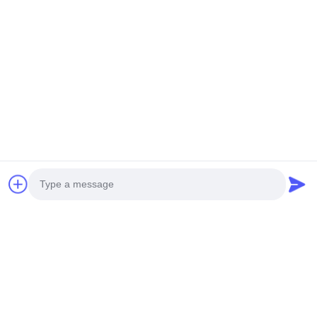
แนะนำผลิตภัณฑ์
หน้าจอ LED Mesh
P31.25 8000 Nits
Pitch ขนาด 143 มม.
DMX512 SPI Dual
IP67 จอแสดงผลขนาด
Control ประหยัด
Photo
ใหญ่กลางแจ้งน้ำหนัก
พลังงานพลังงานต่ํา
ส่งคำถาม
ส่งคำถาม
เบาเป็นพิเศษสำหรับ
Video Call
โครงการสร้างสรรค์ภูมิ