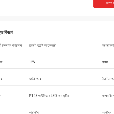
ভালো দ
যের বিবরণ
্তী ডিভাইস পরিচালনা
রিমোট কন্টেন্ট ম্যানেজমেন্ট
সরবরাহকা
েজ
12V
ব্যাস
ার
আউটডোর
ইনস্টলেশন
্দ
P143 আউটডোর LED মেশ স্ক্রীন
জলরোধী স
আরজিবি
আজীবন