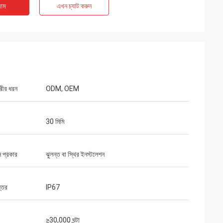
াম
এখন চ্যাট করুন
রীর ধরন
ODM, OEM
30 মিমি
 প্রকার
ঝুলন্ত বা স্থির ইনস্টলেশন
্তর
IP67
≥30,000 ঘন্টা