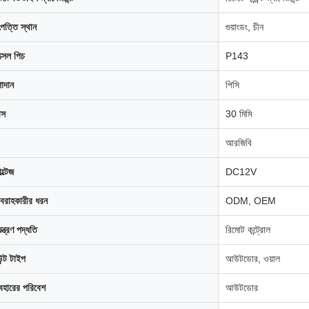
পত্তি স্থান
গুয়াংডং, চীন
ক্সেল পিচ
P143
াদান
পিসি
াস
30 মিমি
আরজিবি
ল্টেজ
DC12V
বরাহকারীর ধরন
ODM, OEM
়ন্ত্রণ পদ্ধতি
রিমোট কন্ট্রোল
উন্ট টাইপ
আউটডোর, ওয়াল
যবহারের পরিবেশ
আউটডোর