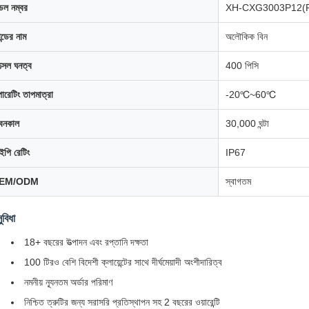
েল নম্বর
XH-CXG3003P12(
্যান্ডের নাম
অলৌকিক বিন
ক্সেল ঘনত্ব
400 পিসি
ারেটিং তাপমাত্রা
-20℃~60℃
বনকাল
30,000 ঘন্টা
পি রেটিং
IP67
EM/ODM
স্বাগতম
ুবিধা
18+ বছরের উত্পাদন এবং রপ্তানি দক্ষতা
100 টিরও বেশি বিদেশী ক্লায়েন্টের সাথে দীর্ঘমেয়াদী অংশীদারিত্ব
নমনীয় ন্যূনতম অর্ডার পরিমাণ
নিশ্চিত ত্রুটির জন্য সরাসরি প্রতিস্থাপন সহ 2 বছরের ওয়ারেন্টি