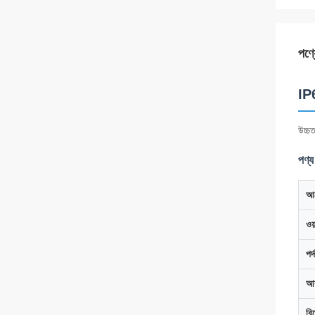
পণ্য
IP6
উচ্চত
পণ্য
আ
ওয়
পর
আক
রি