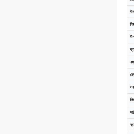
উৎ
পি
উপ
ব্য
রঙ
ভো
সর
নিয
মা
ব্