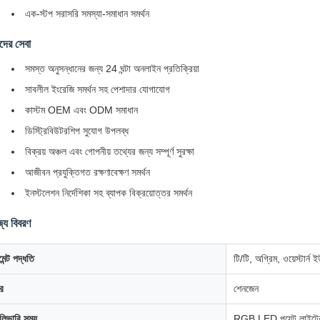
এক-স্টপ সরাসরি সমস্যা-সমাধান সমর্থন
দের সেবা
সমস্ত অনুসন্ধানের জন্য 24 ঘন্টা অনলাইন প্রতিক্রিয়া
সাবলীল ইংরেজি সমর্থন সহ পেশাদার যোগাযোগ
কাস্টম OEM এবং ODM সমাধান
ডিস্ট্রিবিউটরশিপ সুযোগ উপলব্ধ
বিক্রয় অঞ্চল এবং গোপনীয় তথ্যের জন্য সম্পূর্ণ সুরক্ষা
আজীবন প্রযুক্তিগত রক্ষণাবেক্ষণ সমর্থন
ইনস্টলেশন নির্দেশিকা সহ ব্যাপক বিক্রয়োত্তর সমর্থন
জ্য বিবরণ
মেন্ট পদ্ধতি
টি/টি, অগ্রিম, ওয়েস্টার্ন
দর
শেনজেন
লিভারি সময়
RGB LED পয়েন্ট লাইটের জ