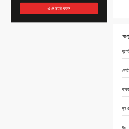
এখন চ্যাট করুন
পণ্
দূরবর
ভোল্ট
ব্যবহ
মূল শব
রঙ