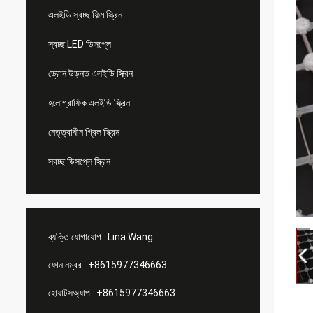
এলইডি স্বচ্ছ ফিল্ম স্ক্রিন
স্বচ্ছ LED ডিসপ্লে
ড্রোন উড়ন্ত এলইডি স্ক্রিন
হলোগ্রাফিক এলইডি স্ক্রিন
নেতৃত্বাধীন গ্রিল স্ক্রিন
স্বচ্ছ ডিসপ্লে স্ক্রিন
ব্যক্তি যোগাযোগ :
Lina Wang
ফোন নম্বর :
+8615977346663
হোয়াটসঅ্যাপ :
+8615977346663