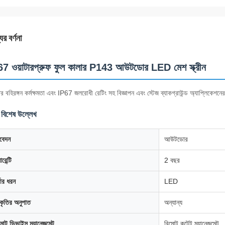
ের বর্ণনা
7 ওয়াটারপ্রুফ ফুল কালার P143 আউটডোর LED মেশ স্ক্রীন
র বহিরঙ্গন কর্মক্ষমতা এবং IP67 জলরোধী রেটিং সহ বিজ্ঞাপন এবং স্টেজ ব্যাকগ্রাউন্ড অ্যাপ্লিকেশনে
 বিশেষ উল্লেখ
বেদন
আউটডোর
ারেন্টি
2 বছর
্দার ধরন
LED
ৃতির অনুপাত
অন্যান্য
মোট ডিভাইস ম্যানেজমেন্ট
রিমোট কন্টেন্ট ম্যানেজমেন্ট