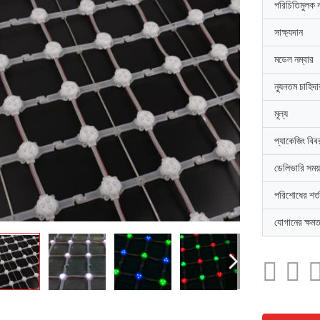
পরিচিতিমুলক 
সাক্ষ্যদান
মডেল নম্বার
ন্যূনতম চাহিদ
মূল্য
প্যাকেজিং বিব
ডেলিভারি সময়
পরিশোধের শর্ত
যোগানের ক্ষমত