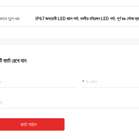
ষভাবে তুলে ধরা
IP67 জলরোধী LED জাল পর্দা
,
নমনীয় বহিরঙ্গন LED পর্দা
,
পূর্ণ রঙ স্টেজ ব্য
 বার্তা রেখে যান
বার্তা পাঠান