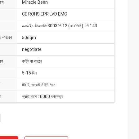
নাম
Miracle Bean
CE ROHS EPR LVD EMC
এক্সএইচ-সিএক্সজি 3003 পি 12 (আরজিবি) -পি 143
ার পরিমাণ
50sqm
negotiate
রণ
কার্টুন বা কাঠের
5-15 দিন
টি/টি, ওয়েস্টার্ন ইউনিয়ন
া
প্রতি মাসে 10000 বর্গক্ষেত্র