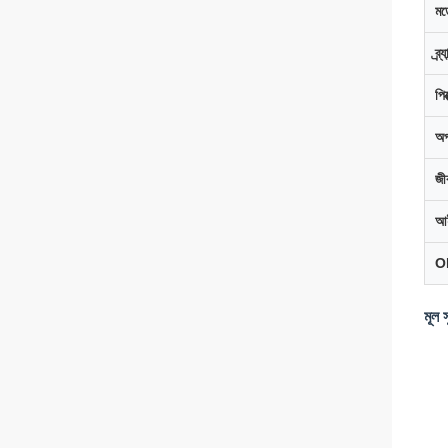
মড
ব্র
পি
অপ
জী
আই
O
মূল স