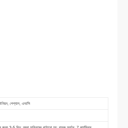
 ইউনিয়ন, পেপ্যাল, এল/সি
ন্য 3-5 দিন; নমুনা অবিলম্বে পাঠানো হয়; বাল্ক অর্ডার: 7 কার্যদিবস;