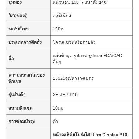
มุมมอง
แนวนอน 160° / แนวตั้ง 140°
วัสดุของตู้
อลูมิเนียม
ระดับสีเทา
16บิต
ประเภทการติดตั้ง
โครงแขวนหรือตายตัว
แผ่นข้อมูล รูปภาพ รูปแบบ EDA/CAD
สื่อ
อื่นๆ
ความหนาแน่นของ
15625จุด/ตารางเมตร
พิกเซล
รุ่นสินค้า
XH-JHP-P10
สนามพิกเซล
10มม
การซ่อมบำรุง
ต่ำ
หน้าจอฟิล์มโปร่งใส Ultra Display P10