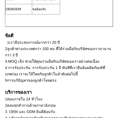
OEM/ODM
ขอต้อนรับ
จอแสดงผล LED Mesh
หน้าจอฟิล์มโปร่งใส LED
ข้อดี
1เรามีประสบการณ์มากกว่า 20 ปี
จอแสดงผล LED โปร่งใส
2ลูกค้าต่างประเทศกว่า 100 คน ที่ได้ร่วมมือกับบริษัทของเรามานาน
กว่า 3 ปี
3.MOQ เล็ก ช่วยให้คุณร่วมมือกับบริษัทของเราอย่างต่อเนื่อง
จอ LED บินได้
4.การรับประกัน: การรับประกัน 1 ปี ทันทีที่เรายืนยันผลิตภัณฑ์ที่
บกพร่อง เราจะให้ใหม่กับลูกค้าในลําดับต่อไปนี้
5การแก้ปัญหาของลูกค้าโดยตรง
หน้าจอนำโฮโลแกรม
บริการของเรา
หน้าจอกระจังหน้า LED
1ตอบภายใน 24 ชั่วโมง
2ตอบทุกคําถามด้วยภาษาอังกฤษ
3. OEM และ ODM ยินดีต้อนรับ
หน้าจอแสดงผลโปร่งใส
4. บริการจําหน่ายสําหรับการออกแบบพิเศษของคุณและบางรุ่น