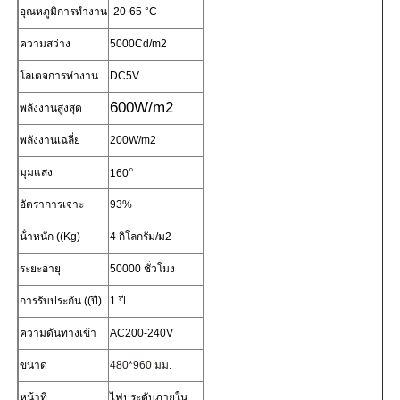
อุณหภูมิการทํางาน
-20-65 °C
ความสว่าง
5000Cd/m2
ทัวร์โรงงาน
โลเตจการทํางาน
DC5V
600W/m2
การควบคุมคุณภาพ
พลังงานสูงสุด
พลังงานเฉลี่ย
200W/m2
ติดต่อเรา
°
มุมแสง
160
อัตราการเจาะ
93%
ข่าว
น้ําหนัก ((Kg)
4 กิโลกรัม/ม2
ระยะอายุ
50000 ชั่วโมง
ทุกกรณี
การรับประกัน ((ปี)
1 ปี
ขอทุน
ความดันทางเข้า
AC200-240V
ขนาด
480*960 มม.
หน้าจอตาข่าย LED
หน้าที่
ไฟประดับภายใน