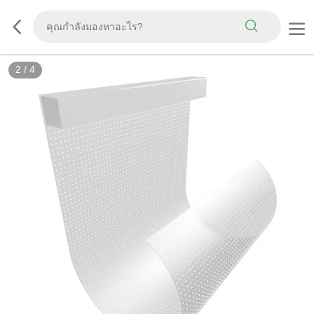
2
/
4