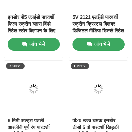
इनडोर पी5 एलईडी पारदर्शी
5V 2121 एलईडी पारदर्शी
फिल्म स्क्रीन ग्लास विंडो
स्क्रीन क्रिस्टल क्लियर
रिटेल स्टोर विज्ञापन के लिए
डिजिटल मीडिया डिस्प्ले रिटेल
उच्च परिभाषा चिपकने वाला
के लिए स्टोरफ्रंट ग्लास
जांच भेजें
जांच भेजें
डिस्प्ले
प्रदर्शनी केंद्र हवाई अड्डा
टर्मिनल और लक्जरी ब्रांड
शोकेस
6 मिमी अल्ट्रा पतली
पी20 उच्च चमक इनडोर
आरजीबी पूर्ण रंग पारदर्शी
डीसी 5 वी पारदर्शी खिड़की