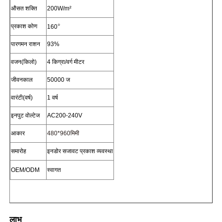
औसत शक्ति
200W/m²
°
प्रकाश कोण
160
फैक्टरी यात्रा
पारगमन राशन
93%
गुणवत्ता नियंत्रण
वजन(किलो)
4 किग्रा/वर्ग मीटर
जीवनकाल
50000 ज
हमसे संपर्क करें
वारंटी(वर्ष)
1 वर्ष
इनपुट वोल्टेज
AC200-240V
समाचार
आकार
480*960मिमी
समारोह
इनडोर सजावट प्रकाश व्यवस्था
सभी मामलों
OEM/ODM
स्वागत
उद्धरण मांगें
एलईडी मेष स्क्रीन
लाभ