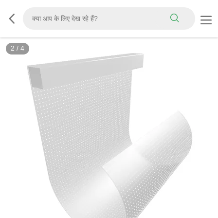
2
/
4