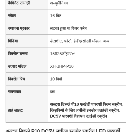
कैबिनेट सामग्री
अल्युमीनियम
स्केल
16 बिट
स्थापना प्रकार
लटका हुआ या स्थिर फ्रेम
मिडिया
डेटाशीट, फोटो, ईडीए/सीएडी मॉडल, अन्य
पिक्सेल घनत्व
15625डॉट्स/㎡
उत्पाद मॉडल
XH-JHP-P10
पिक्सेल पिच
10 मिमी
रखरखाव
कम
अल्ट्रा डिस्प्ले पी10 एलईडी पारदर्शी फिल्म स्क्रीन
,
हाई लाइट:
खिड़कियों के लिए लचीली इनडोर एलईडी स्क्रीन
,
DC5V पारदर्शी विज्ञापन एलईडी स्क्रीन
अल्ट्रा डिस्प्ले P10 DC5V लचीला इनडोर स्क्रीन LED पारदर्शी