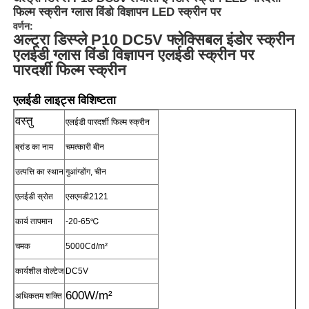
फिल्म स्क्रीन ग्लास विंडो विज्ञापन LED स्क्रीन पर
वर्णन:
अल्ट्रा डिस्प्ले P10 DC5V फ्लेक्सिबल इंडोर स्क्रीन
एलईडी ग्लास विंडो विज्ञापन एलईडी स्क्रीन पर
पारदर्शी फिल्म स्क्रीन
एलईडी लाइट्स विशिष्टता
वस्तु
एलईडी पारदर्शी फिल्म स्क्रीन
ब्रांड का नाम
चमत्कारी बीन
उत्पत्ति का स्थान
गुआंग्डोंग, चीन
एलईडी स्रोत
एसएमडी2121
घर
कार्य तापमान
-20-65℃
चमक
5000Cd/m²
उत्पादों
कार्यशील वोल्टेज
DC5V
600W/m²
अधिकतम शक्ति
हमारे बारे में