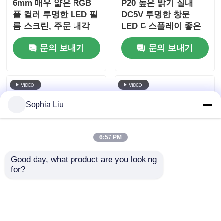
6mm 매우 얇은 RGB
P20 높은 밝기 실내
풀 컬러 투명한 LED 필
DC5V 투명한 창문
름 스크린, 주문 내각
LED 디스플레이 좋은
차원, 쇼핑 센터 상점
품질 판탈라 LED 투명
문의 보내기
문의 보내기
창 상업 광고를 위한 높
한 화면
은 투명도 가동 가능한
LED 필름
Sophia Liu
6:57 PM
Good day, what product are you looking 
for?
상업 광고용 사용자 정
P6 240*960 높은 투명
의 캐비닛 크기와
성 실내 LED 투명 필름
10mm 초고형 RGB 풀
스크린 유저용 창문 디
컬러 투명한 LED 필름
스플레이용 유리 창문
문의 보내기
문의 보내기