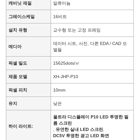
캐비닛 재질
알류미늄
그레이스케일
16비트
설치 유형
교수형 또는 고정 프레임
데이터 시트, 사진, 다른 EDA / CAD 모
메디아
델들
픽셀 밀도
15625dots/㎡
제품 모델
XH-JHP-P10
픽셀 피치
10mm
유지
낮은
울트라 디스플레이 P10 LED 투명한 필
름 스크린
하이 라이트:
,
유연한 실내 LED 스크린
,
DC5V 투명한 광고 LED 화면