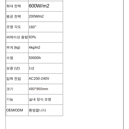
600W/m2
최대 전력
공장 투어
평균 전력
200W/m2
°
조명 각도
160
품질 관리
퍼메이션 용량
93%
무게 (kg)
4kg/m2
문의하기
수명
50000h
보증 (년)
1년
뉴스
입력 전압
AC200-240V
크기
480*960mm
모든 케이스
기능
실내 장식 조명
견적 요청
OEM/ODM
환영합니다
LED 메쉬 화면