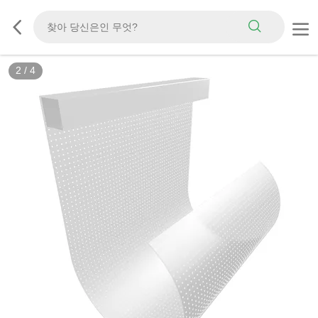
2
/
4