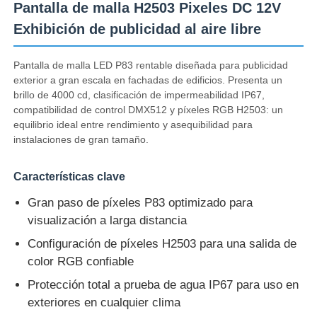
Pantalla de malla H2503 Pixeles DC 12V
Exhibición de publicidad al aire libre
Visita a la fábrica
Pantalla de malla LED P83 rentable diseñada para publicidad
exterior a gran escala en fachadas de edificios. Presenta un
Control de calidad
brillo de 4000 cd, clasificación de impermeabilidad IP67,
compatibilidad de control DMX512 y píxeles RGB H2503: un
equilibrio ideal entre rendimiento y asequibilidad para
Contacta con nosotros
instalaciones de gran tamaño.
Noticias
Características clave
Gran paso de píxeles P83 optimizado para
visualización a larga distancia
Todos los casos
Configuración de píxeles H2503 para una salida de
color RGB confiable
Solicitar una cita
Protección total a prueba de agua IP67 para uso en
exteriores en cualquier clima
Pantalla de malla LED