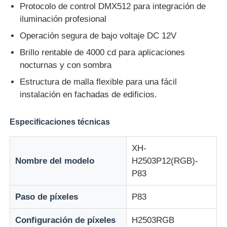
Protocolo de control DMX512 para integración de
iluminación profesional
Visualización de malla LED
Operación segura de bajo voltaje DC 12V
Brillo rentable de 4000 cd para aplicaciones
Pantalla de película transparente LED
nocturnas y con sombra
Estructura de malla flexible para una fácil
Display LED transparente
instalación en fachadas de edificios.
Especificaciones técnicas
Pantalla LED voladora para drones
XH-
Pantalla de LED holográfica
Nombre del modelo
H2503P12(RGB)-
P83
Pantalla de rejilla LED
Paso de píxeles
P83
pantalla de visualización transparente
Configuración de píxeles
H2503RGB