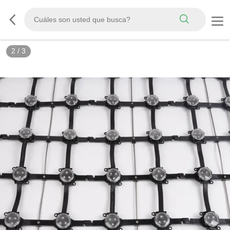
2
/
3