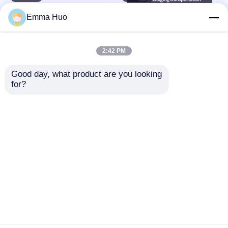
Emma Huo
2:42 PM
Good day, what product are you looking 
for?
Pantalla de malla LED
P31.25 8000 Nits
IP67 con paso de
DMX512 SPI Pantalla
píxeles de 143 mm
de malla LED para
Pantalla grande
exteriores de bajo
Enviar Consulta
Enviar Consulta
ultraligera para
consumo y bajo
exteriores para
consumo con control
proyectos creativos
dual SPI
de paisajes urbanos
Inicio
Mapa del Sitio
Contactar Ahora
Desktop Site
Mapa del sitio
Políticas de privacidad