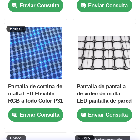
Enviar Consulta
Enviar Consulta
al aire libre
Exhibición de
impermeable para
publicidad al aire
proyectos de visión
libre
nocturna de turismo
cultural
Pantalla de cortina de
Pantalla de pantalla
malla LED Flexible
de video de malla
RGB a todo Color P31
LED pantalla de pared
IP67 resistente al
exterior transparente
Enviar Consulta
Enviar Consulta
agua DC12V para
flexible cartel de
decoración de
cortina para la
fachadas de edificios
publicidad de la
al aire libre
fachada del edificio