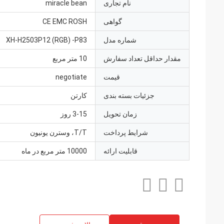
نام تجاری
miracle bean
گواهی
CE EMC ROSH
شماره مدل
XH-H2503P12 (RGB) -P83
مقدار حداقل تعداد سفارش
10 متر مربع
قیمت
negotiate
جزئیات بسته بندی
کارتن
زمان تحویل
3-15 روز
شرایط پرداخت
T/T، وسترن یونیون
قابلیت ارائه
10000 متر مربع در ماه