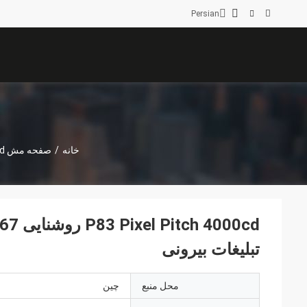
Persian
خانه
/
صفحه مش LED
00cd
تبلیغات بیرونی
محل منبع
چین