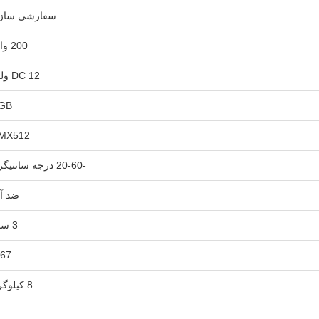
سفارشی ساز
200 وات
DC 12 ولت
GB
MX512
-20-60 درجه سانتیگراد
ضد آ
3 سال
P67
8 کیلوگرم