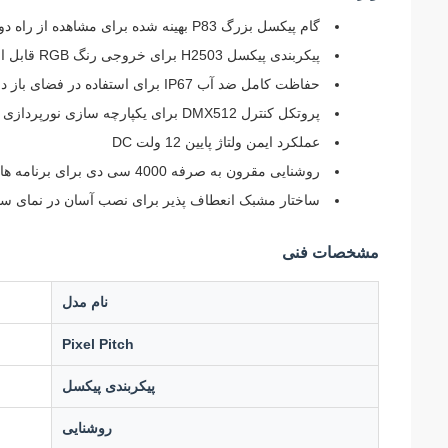
گام پیکسل بزرگ P83 بهینه شده برای مشاهده از راه دور
پیکربندی پیکسل H2503 برای خروجی رنگ RGB قابل اعتماد
حفاظت کامل ضد آب IP67 برای استفاده در فضای باز در تمام شرایط آب و هوایی
پروتکل کنترل DMX512 برای یکپارچه سازی نورپردازی حرفه ای
عملکرد ایمن ولتاژ پایین 12 ولت DC
روشنایی مقرون به صرفه 4000 سی دی برای برنامه های شبانه و سایه دار
ساختار مشبک انعطاف پذیر برای نصب آسان در نمای سا
مشخصات فنی
نام مدل
Pixel Pitch
پیکربندی پیکسل
روشنایی