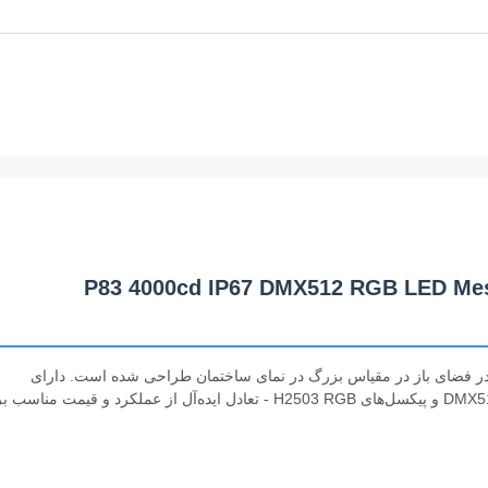
P83 4000cd IP67 DMX512 RGB LED Mes
ون به صرفه P83 که برای تبلیغات در فضای باز در مقیاس بزرگ در نمای ساختمان طراحی شده است. دارای
روشنایی 4000 سی دی، درجه ضد آب IP67، سازگاری با کنترل DMX512 و پیکسل‌های H2503 RGB - تعادل ایده‌آل از عملکرد و قیمت م