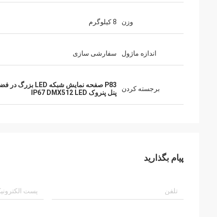
وزن
8 کیلوگرم
اندازه ماژول
سفارشی سازی
P83 صفحه نمایش شبکه LED بزرگ در فضای باز
برجسته کردن
پنل پنروک IP67 DMX512 LED
پیام بگذارید