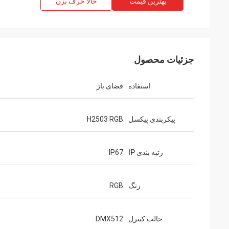
بهترین قیمت
حالا حرف بزن
جزئیات محصول
استفاده
فضای باز
پیکربندی پیکسل
H2503 RGB
رتبه بندی IP
IP67
رنگ
RGB
حالت کنترل
DMX512