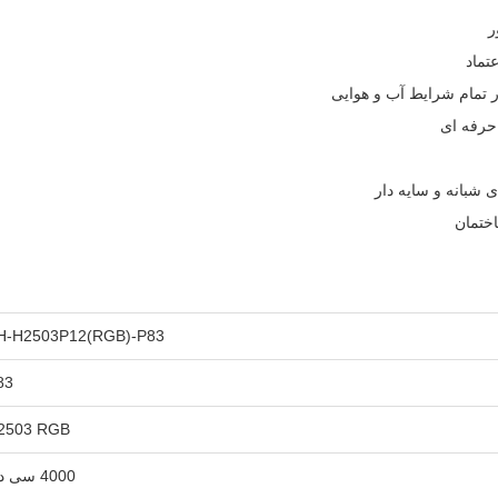
ختمان
H-H2503P12(RGB)-P83
83
2503 RGB
4000 سی دی