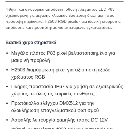
Φθηνή και οικονομικά αποδοτική οθόνη πλέγματος LED P83
σχεδιασμένη για μεγάλης κλίμακας εξωτερική διαφήμιση στις
Γύρος εργοστασίων
πρόσοψη κτιρίων.και H2503 RGB pixels ∙ μια ιδανική ισορροπία
απόδοσης και προσιτότητας για εκτεταμένες εγκαταστάσεις.
Ποιοτικός έλεγχος
Βασικά χαρακτηριστικά
Μεγάλο πλάτος P83 pixel βελτιστοποιημένο για
Επικοινωνήστε μαζί μας
μακρινή προβολή
H2503 διαμόρφωση pixel για αξιόπιστη έξοδο
Ειδήσεις
χρώματος RGB
Πλήρης προστασία IP67 για χρήση σε εξωτερικούς
Όλες οι περιπτώσεις
χώρους σε όλες τις καιρικές συνθήκες
Πρωτόκολλο ελέγχου DMX512 για την
Ζητήστε μια προσφορά
ολοκλήρωση επαγγελματικού φωτισμού
Ασφαλής λειτουργία χαμηλής τάσης DC 12V
Οθόνη LED Mesh