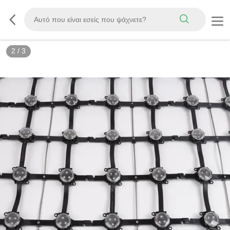
2
/
3