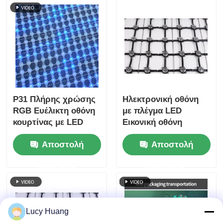
P31 Πλήρης χρώσης
Ηλεκτρονική οθόνη
RGB Ευέλικτη οθόνη
με πλέγμα LED
κουρτίνας με LED
Εικονική οθόνη
πλέγμα IP67
τοίχου βίντεο
Αποστολή
Αποστολή
Αδιάβροχη DC12V για
Ευέλικτη εξωτερική
εξωτερική
διαφανής κουρτίνα
ερώτησης
ερώτησης
διακόσμηση
Πίνακα διαφήμισης
προσόφων κτιρίων
για το κτίριο
Lucy Huang