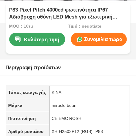
P83 Pixel Pitch 4000cd φωτεινότητα IP67
Αδιάβροχη οθόνη LED Mesh για εξωτερική
διαφήμιση
MOQ：10τμ
Τιμή：negotiate
Συνομιλία τώρα
Καλύτερη τιμή
Περιγραφή προϊόντων
Τόπος καταγωγής
ΚΙΝΑ
Μάρκα
miracle bean
Πιστοποίηση
CE EMC ROSH
Αριθμό μοντέλου
XH-H2503P12 (RGB) -P83