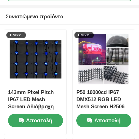
Συνιστώμενα προϊόντα
143mm Pixel Pitch
P50 10000cd IP67
IP67 LED Mesh
DMX512 RGB LED
Screen Αδιάβροχη
Mesh Screen H2506
εξωτερική διαφανής
Pixels DC 12V
Αποστολή
Αποστολή
οθόνη για πολιτιστικά
Υπαίθρια οθόνη
τουριστικά έργα
διαφήμισης
ερώτησης
ερώτησης
νυχτερινής θέασης