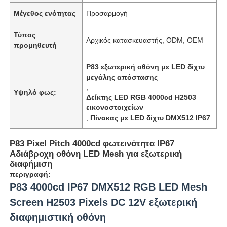
Μέγεθος ενότητας
Προσαρμογή
Τύπος
Αρχικός κατασκευαστής, ODM, OEM
προμηθευτή
P83 εξωτερική οθόνη με LED δίχτυ
μεγάλης απόστασης
,
Υψηλό φως:
Δείκτης LED RGB 4000cd H2503
εικονοστοιχείων
,
Πίνακας με LED δίχτυ DMX512 IP67
P83 Pixel Pitch 4000cd φωτεινότητα IP67
Αδιάβροχη οθόνη LED Mesh για εξωτερική
Αρχική
διαφήμιση
περιγραφή:
P83 4000cd IP67 DMX512 RGB LED Mesh
Προϊόντα
Screen H2503 Pixels DC 12V εξωτερική
διαφημιστική οθόνη
Σχετικά με εμάς