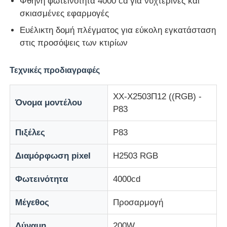
Φθηνή φωτεινότητα 4000 cd για νυχτερινές και
σκιασμένες εφαρμογές
Οθόνη LED Mesh
Ευέλικτη δομή πλέγματος για εύκολη εγκατάσταση
στις προσόψεις των κτιρίων
LED διαφανής οθόνη φιλμ
Τεχνικές προδιαγραφές
Διαφανής οθόνη LED
ΧΧ-Χ2503Π12 ((RGB) -
Όνομα μοντέλου
P83
Οθόνη LED που πετάει με drone
Πιξέλες
P83
Ολογραφική οθόνη LED
Διαμόρφωση pixel
H2503 RGB
Φωτεινότητα
4000cd
Οθόνη μάσκας LED
Μέγεθος
Προσαρμογή
Διαφανής οθόνη
Δύναμη
200W