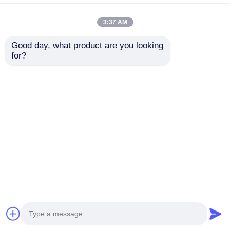
3:37 AM
Good day, what product are you looking 
143 mm Pixel Pixel
P31.25 8000 Nits
for?
IP67 LED Mesh
DMX512 SPI Διπλό
Screen Εξαιρετικά
έλεγχο Ενεργειακά
ελαφριά εξωτερική
αποδοτική χαμηλής
Αποστολή
Αποστολή
μεγάλη οθόνη για
ισχύος εξωτερική
δημιουργικά έργα
οθόνη οθόνης με LED
ερώτησης
ερώτησης
αστικού τοπίου
mesh
Αρχική Σελίδα
Περίπου εμείς
επαφή
Desktop Site
Χάρτης Ιστοτόπου
Πολιτική μυστικότητας
Ποιότητα
Οθόνη LED Mesh
Κίνα
εργοστάσιο.Copyright © 2026 Shenzhen Xinhe
Lighting Optoelectronics Co., Ltd.. All Rights
Reserved.