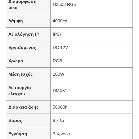
Διαμόρφωση
H2503 RGB
pixel
Λάμψη
4000cd
Αξιολόγηση IP
IP67
Εργαζόμενος
DC 12V
Χρώμα
RGB
Μέση Ισχύς
200W
Λειτουργία
DMX512
ελέγχου
Διάρκεια ζωής
50000h
Βάρος
8 κιλά
Εγγύηση
3 Χρόνια