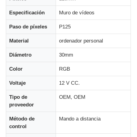
Especificación
Muro de vídeos
Visualización de malla LED
Paso de píxeles
P125
Pantalla de película transparente LED
Material
ordenador personal
Diámetro
30mm
Display LED transparente
Color
RGB
Pantalla LED voladora para drones
Voltaje
12 V CC.
Pantalla de LED holográfica
Tipo de
OEM, OEM
proveedor
Pantalla de rejilla LED
Método de
Mando a distancia
control
pantalla de visualización transparente