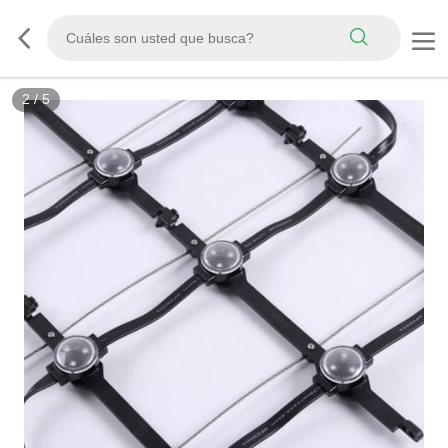
3
/
5