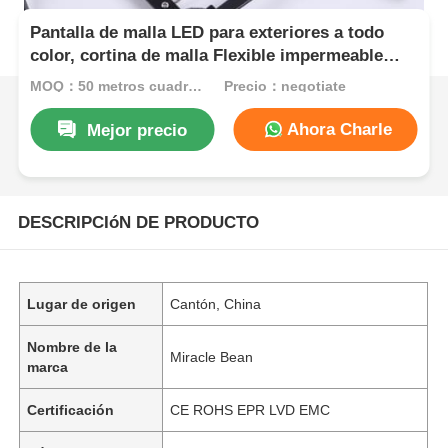
Pantalla de malla LED para exteriores a todo
color, cortina de malla Flexible impermeable
P125 IP67, perfecta para conciertos,
MOQ：50 metros cuadrados
Precio：negotiate
exposiciones y uso comercial
Ahora Charle
Mejor precio
DESCRIPCIóN DE PRODUCTO
Lugar de origen
Cantón, China
Nombre de la
Miracle Bean
marca
Certificación
CE ROHS EPR LVD EMC