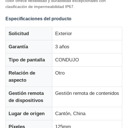
color ofrece flexibilidad y durabilidad excepcionales con
clasificación de impermeabilidad IP67.
Visita a la fábrica
Especificaciones del producto
Solicitud
Exterior
Control de calidad
Garantía
3 años
Contacta con nosotros
Tipo de pantalla
CONDUJO
Noticias
Relación de
Otro
aspecto
Todos los casos
Gestión remota
Gestión remota de contenidos
de dispositivos
Solicitar una cita
Lugar de origen
Cantón, China
Pantalla de malla LED
Píxeles
125mm