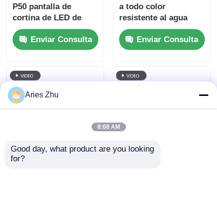
P50 pantalla de
a todo color
cortina de LED de
resistente al agua
malla flexible de
IP67, cortina de malla
Enviar Consulta
Enviar Consulta
color completo para
Flexible para
exhibición de fachada
exteriores P62.5 para
de edificios
diseño de escenarios
y decoración de
edificios
Aries Zhu
8:08 AM
Good day, what product are you looking 
for?
P50 10000nits IP67
Pantalla de malla LED
Pantalla de malla LED
con paso de píxeles
RGB resistente al
de 143 mm Pantalla
agua para publicidad
grande impermeable
Enviar Consulta
Enviar Consulta
exterior de fachadas
IP67 para exteriores