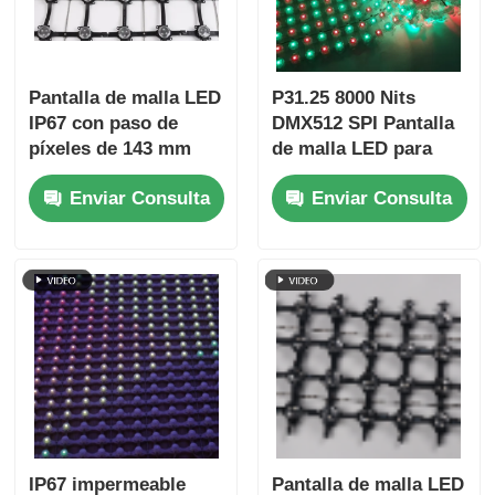
Pantalla de malla LED
P31.25 8000 Nits
IP67 con paso de
DMX512 SPI Pantalla
píxeles de 143 mm
de malla LED para
Pantalla grande
exteriores de bajo
Enviar Consulta
Enviar Consulta
ultraligera para
consumo y bajo
exteriores para
consumo con control
proyectos creativos
dual SPI
de paisajes urbanos
IP67 impermeable
Pantalla de malla LED