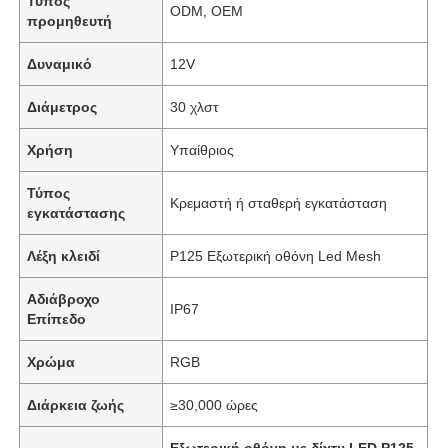
Τύπος
ODM, OEM
προμηθευτή
Δυναμικό
12V
Διάμετρος
30 χλστ
Χρήση
Υπαίθριος
Τύπος
Κρεμαστή ή σταθερή εγκατάσταση
εγκατάστασης
Λέξη κλειδί
P125 Εξωτερική οθόνη Led Mesh
Αδιάβροχο
IP67
Επίπεδο
Χρώμα
RGB
Διάρκεια ζωής
≥30,000 ώρες
Εξωτερική οθόνη με δίχτυ LED P125
,