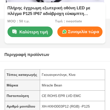
Πλήρης έγχρωμη εξωτερική οθόνη LED με
πλέγμα P125 IP67 αδιάβροχη εύκαμπτη
κουρτίνα από πλέγμα Ιδανική για συναυλίες,
MOQ：50 τ.μ.
Τιμή：negotiate
εκθέσεις και εμπορικά
Συνομιλία τώρα
Καλύτερη τιμή
Περιγραφή προϊόντων
Τόπος καταγωγής
Γκουανγκντόνγκ, Κίνα
Μάρκα
Miracle Bean
Πιστοποίηση
CE ROHS EPR LVD EMC
Αριθμό μοντέλου
XH-HXH3003P12 (RGB) -P125