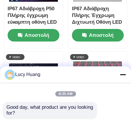
IP67 Αδιάβροχη P50
IP67 Αδιάβροχη
Πλήρης έγχρωμη
Πλήρης Έγχρωμη
εύκαμπτη οθόνη LED
Διχτυωτή Οθόνη LED
κουρτίνας εξωτερικού
P62.5 Εύκαμπτη
Αποστολή
Αποστολή
χώρου για πρόσοψη
Διχτυωτή Κουρτίνα
κτιρίου
εξωτερικού χώρου
ερώτησης
ερώτησης
για σκηνογραφία και
διακόσμηση κτιρίου
Lucy Huang
8:35 AM
Good day, what product are you looking 
Εικόνα πλέγματος
Οθόνη διχτυωτών
for?
LED RGB για
LED 143 mm Pixel
εξωτερική διαφήμιση
Pixel IP67 Αδιάβροχη