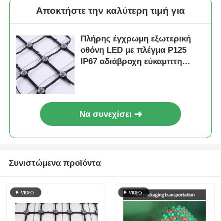
Αποκτήστε την καλύτερη τιμή για
Πλήρης έγχρωμη εξωτερική
οθόνη LED με πλέγμα P125
IP67 αδιάβροχη εύκαμπτη
κουρτίνα από πλέγμα Ιδανική
για συναυλίες, εκθέσεις και
εμπορικά
Να συνεχίσει
Συνιστώμενα προϊόντα