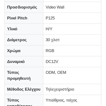
Προσδιορισμός
Video Wall
Οθόνη LED Mesh
Pixel Pitch
Ρ125
LED διαφανής οθόνη φιλμ
Υλικό
Η/Υ
Διάμετρος
30 χλστ
Διαφανής οθόνη LED
Χρώμα
RGB
Οθόνη LED που πετάει με drone
Δυναμικό
DC12V
Τύπος
ODM, OEM
Ολογραφική οθόνη LED
προμηθευτή
Οθόνη μάσκας LED
Μέθοδος Ελέγχου
Τηλεχειριστήριο
Τύπος
Υπαίθριος, τοίχος
Διαφανής οθόνη