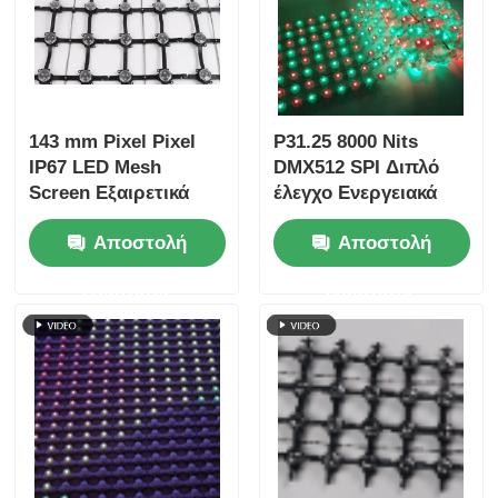
143 mm Pixel Pixel
P31.25 8000 Nits
IP67 LED Mesh
DMX512 SPI Διπλό
Screen Εξαιρετικά
έλεγχο Ενεργειακά
ελαφριά εξωτερική
αποδοτική χαμηλής
Αποστολή
Αποστολή
μεγάλη οθόνη για
ισχύος εξωτερική
δημιουργικά έργα
οθόνη οθόνης με LED
ερώτησης
ερώτησης
αστικού τοπίου
mesh