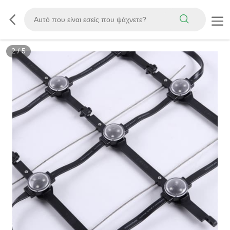
3
/
5