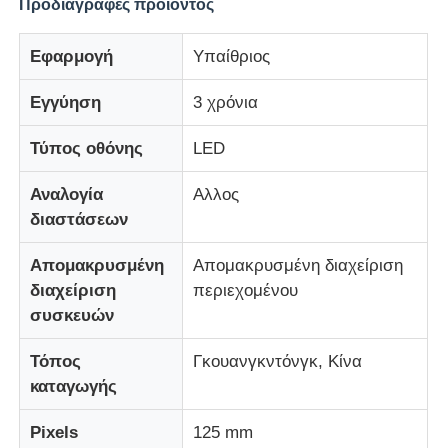
Προδιαγραφές προϊόντος
Εφαρμογή
Υπαίθριος
Γύρος εργοστασίων
Εγγύηση
3 χρόνια
Ποιοτικός έλεγχος
Τύπος οθόνης
LED
Επικοινωνήστε μαζί μας
Αναλογία
Αλλος
διαστάσεων
Ειδήσεις
Απομακρυσμένη
Απομακρυσμένη διαχείριση
διαχείριση
περιεχομένου
Όλες οι περιπτώσεις
συσκευών
Τόπος
Γκουανγκντόνγκ, Κίνα
Ζητήστε μια προσφορά
καταγωγής
Pixels
125 mm
Οθόνη LED Mesh