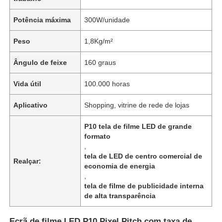
Potência máxima
300W/unidade
Peso
1,8Kg/m²
Ângulo de feixe
160 graus
Vida útil
100.000 horas
Aplicativo
Shopping, vitrine de rede de lojas
P10 tela de filme LED de grande
formato
,
Para casa
tela de LED de centro comercial de
Realçar:
economia de energia
,
tela de filme de publicidade interna
Produtos
de alta transparência
Sobre nós
Ecrã de filme LED P10 Pixel Pitch com taxa de