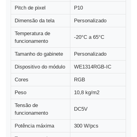
Pitch de pixel
P10
Exibição de malha LED
Dimensão da tela
Personalizado
Temperatura de
Tela de filme transparente LED
-20°C a 65°C
funcionamento
Tamanho do gabinete
Personalizado
Display LED transparente
Dispositivo do módulo
WE1314RGB-IC
Tela LED Voadora para Drone
Cores
RGB
Peso
10,8 kg/m2
Ecrã LED holográfico
Tensão de
DC5V
funcionamento
Tela da grade LED
Potência máxima
300 W/pcs
Tela de exibição transparente