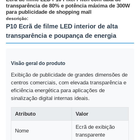
transparência de 80% e potência máxima de 300W
para publicidade de shopping mall
Fábrica
descrição:
P10 Ecrã de filme LED interior de alta
transparência e poupança de energia
Controle de qualidade
Contacte-nos
Visão geral do produto
Exibição de publicidade de grandes dimensões de
Notícias
centros comerciais, com elevada transparência e
eficiência energética para aplicações de
Todos os casos
sinalização digital internas ideais.
Atributo
Valor
Solicitar Orçamento
Ecrã de exibição
Nome
transparente
Tela de malha LED