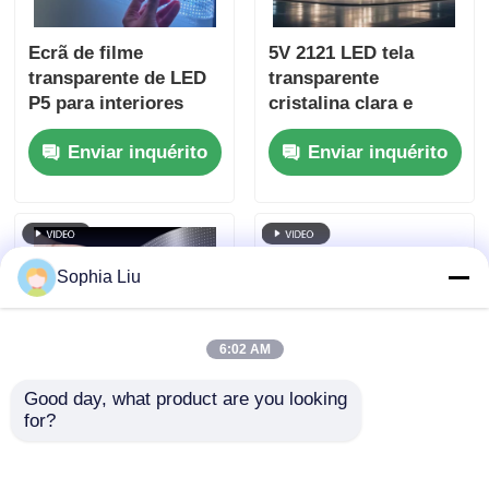
Ecrã de filme
5V 2121 LED tela
transparente de LED
transparente
P5 para interiores
cristalina clara e
Ecrã adesivo de alta
digital para venda a
Enviar inquérito
Enviar inquérito
definição para
retalho Vitrine de
publicidade em lojas
vidro Centro de
de retalho
exposições Terminal
do aeroporto e
exposição de marcas
Sophia Liu
de luxo
6:02 AM
Good day, what product are you looking 
for?
Tela de filme LED
P20 Alto brilho
transparente em
interior DC5V
cores RGB ultrafina
Transparente Janela