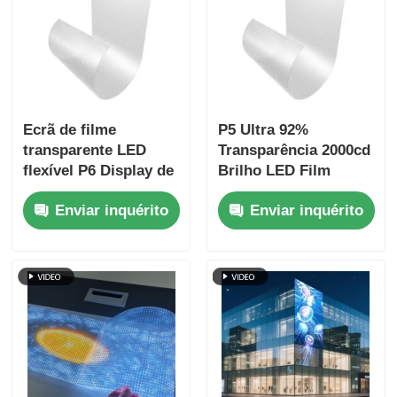
Ecrã de filme
P5 Ultra 92%
transparente LED
Transparência 2000cd
flexível P6 Display de
Brilho LED Film
vidro ultrafino para
Screen para
Enviar inquérito
Enviar inquérito
publicidade de venda
exposições e
a retalho
publicidade na loja