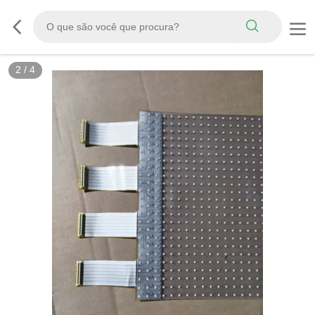
2
/
4