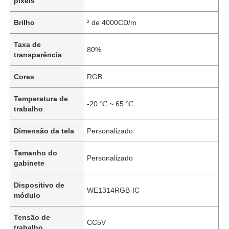
pixels
Brilho
² de 4000CD/m
Taxa de
80%
transparência
Cores
RGB
Temperatura de
-20 ℃ ~ 65 ℃
trabalho
Dimensão da tela
Personalizado
Tamanho do
Personalizado
gabinete
Dispositivo de
WE1314RGB-IC
módulo
Tensão de
CC5V
trabalho