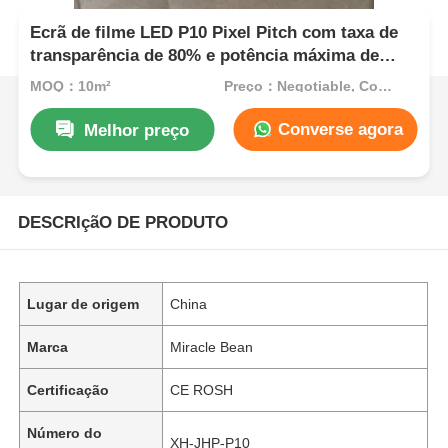
Ecrã de filme LED P10 Pixel Pitch com taxa de
transparência de 80% e potência máxima de
300W para publicidade de shopping mall
MOQ：10m²
Preço：Negotiable, Contact for Quote
Converse agora
Melhor preço
DESCRIçãO DE PRODUTO
Lugar de origem
China
Marca
Miracle Bean
Certificação
CE ROSH
Número do
XH-JHP-P10