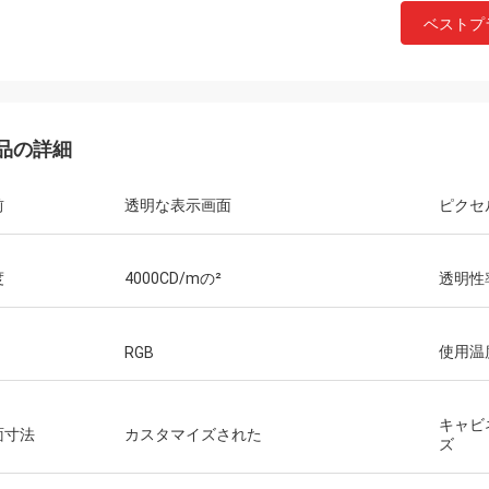
ベストプ
品の詳細
前
透明な表示画面
ピクセ
度
4000CD/mの²
透明性
使用温
RGB
キャビ
面寸法
カスタマイズされた
ズ