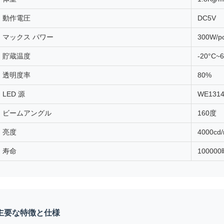
動作電圧
DC5V
マックス パワー
300W/p
貯蔵温度
-20°C~
透明度率
80%
LED 源
WE131
ビームアングル
160度
亮度
4000cd
寿命
10000
主要な特徴と仕様