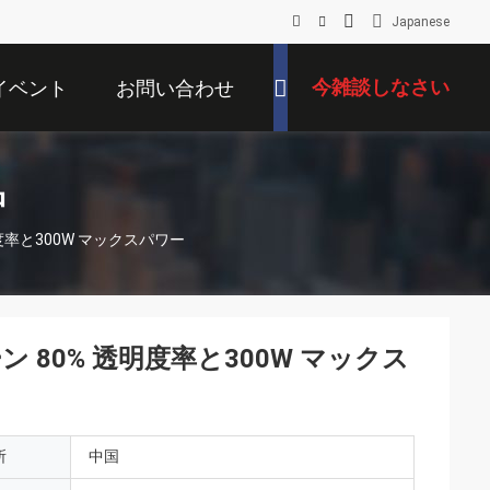
Japanese
今雑談しなさい
イベント
お問い合わせ
品
度率と300W マックスパワー
ン 80% 透明度率と300W マックス
所
中国