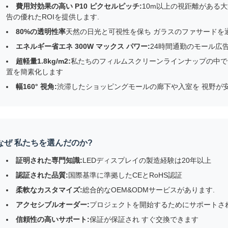
費用対効果の高い P10 ピクセルピッチ:
10m以上の視距離がある
告の優れたROIを提供します.
80%の透明性率
天然の日光と可視性を保ち ガラスのファサードを
エネルギー省エネ 300W マックス パワー:
24時間通勤のモール広
超軽量1.8kg/m2:
私たちのフィルムスクリーンラインナップの中で 
置を簡素化します
幅160° 視角:
渋滞したショッピングモールの廊下や入室を 視野が
なぜ 私たちを選んだのか?
証明された専門知識:
LEDディスプレイの製造経験は20年以上
認証された品質:
国際基準に準拠したCEとRoHS認証
柔軟なカスタマイズ:
総合的なOEM&ODMサービスがあります.
アクセシブルオーダー:
プロジェクトを開始するためにサポートされ
信頼性の高いサポート:
保証が保証され すぐ交換できます