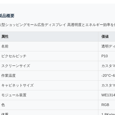
製品概要
大型ショッピングモール広告ディスプレイ 高透明度とエネルギー効率を
属性
価値
名前
透明デ
ピクセルピッチ
P10
スクリーンサイズ
カスタ
作業温度
-20°C~
キャビネットサイズ
カスタ
モジュール装置
WE1314
色
RGB
体重
1.8Kg/