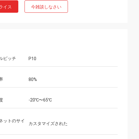
ライス
今雑談しなさい
ルピッチ
P10
率
80%
度
-20℃〜65℃
ネットのサイ
カスタマイズされた