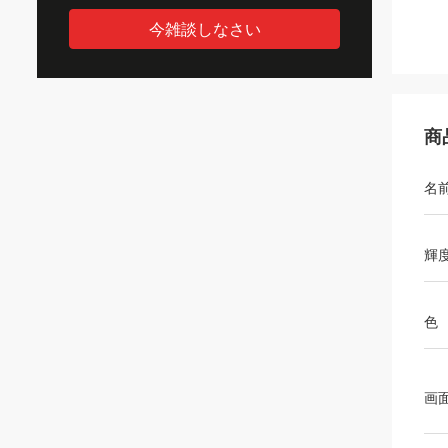
今雑談しなさい
商
名
輝
色
画