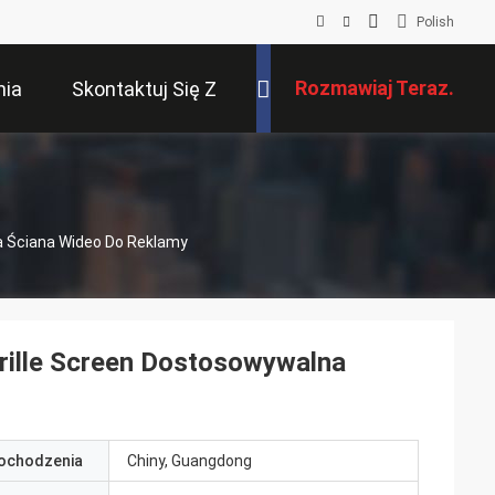
Polish
Rozmawiaj Teraz.
nia
Skontaktuj Się Z
Nami
 Ściana Wideo Do Reklamy
ille Screen Dostosowywalna
pochodzenia
Chiny, Guangdong