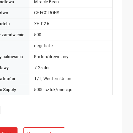
ndlowa
Miracle Bean
ctwo
CE FCC ROHS
odelu
XH-P2.6
e zamówienie
500
negotiate
y pakowania
Karton/drewniany
tawy
7-25 dni
łatności
T/T, Western Union
ć Supply
5000 sztuk/miesiąc