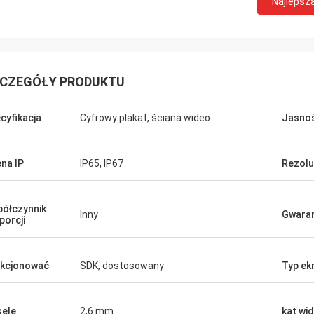
Najlepsz
CZEGÓŁY PRODUKTU
cyfikacja
Cyfrowy plakat, ściana wideo
Jasno
na IP
IP65, IP67
Rezolu
ółczynnik
Inny
Gwaran
porcji
kcjonować
SDK, dostosowany
Typ ek
sele
2,6 mm
kąt wid