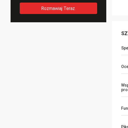
Rozmawiaj Teraz.
SZ
Spe
Oce
Wsp
pro
Fun
Pik