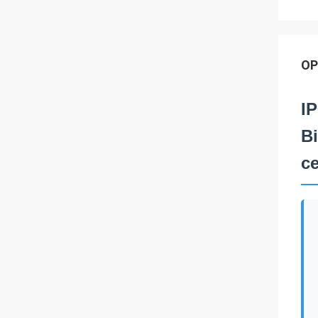
OP
IP
B
c