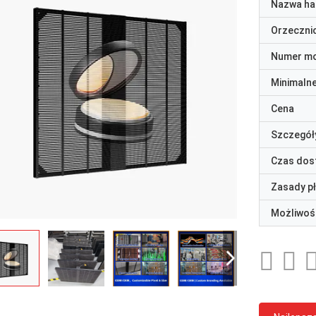
Nazwa ha
Orzeczni
Numer m
Minimaln
Cena
Szczegół
Czas dos
Zasady p
Możliwoś