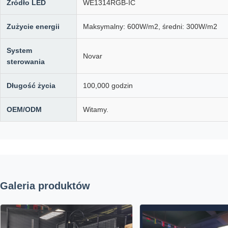
Źródło LED
WE1314RGB-IC
Zużycie energii
Maksymalny: 600W/m2, średni: 300W/m2
System
Novar
sterowania
Długość życia
100,000 godzin
OEM/ODM
Witamy.
Galeria produktów