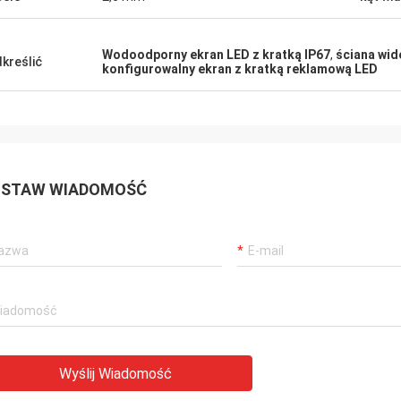
Wodoodporny ekran LED z kratką IP67
,
ściana wid
kreślić
konfigurowalny ekran z kratką reklamową LED
STAW WIADOMOŚĆ
Wyślij Wiadomość