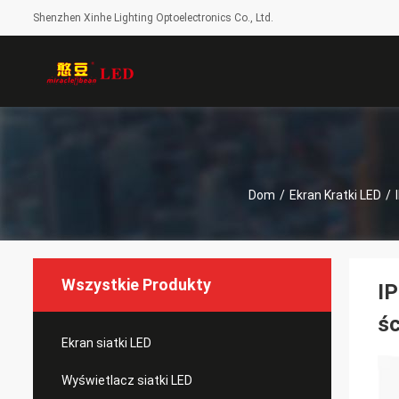
Shenzhen Xinhe Lighting Optoelectronics Co., Ltd.
Dom
/
Ekran Kratki LED
/
Wszystkie Produkty
I
śc
Ekran siatki LED
Wyświetlacz siatki LED