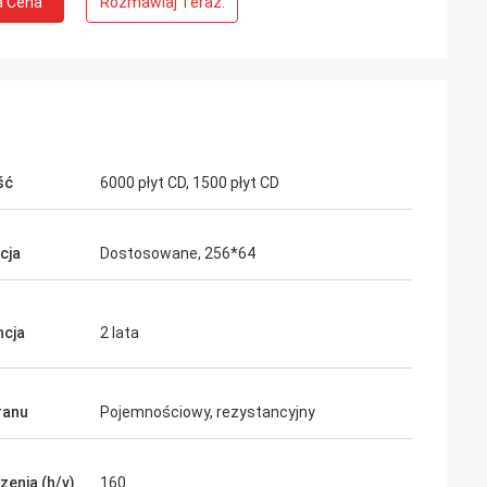
a Cena
Rozmawiaj Teraz.
ść
6000 płyt CD, 1500 płyt CD
cja
Dostosowane, 256*64
cja
2 lata
ranu
Pojemnościowy, rezystancyjny
zenia (h/v)
160