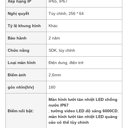
Xếp hạng IP
IP65, IP67
Nghị quyết
Tùy chỉnh, 256 * 64
Tỷ lệ khung hình
Khác
Bảo hành
2 năm
Chức năng
SDK, tùy chỉnh
Loại màn hình
Điện dung, điện trở
Điểm ảnh
2,6mm
góc nhìn(h/v)
160
Màn hình lưới tản nhiệt LED chống
nước IP67
Điểm nổi bật:
,
tường video LED độ sáng 6000CD
,
màn hình lưới tản nhiệt LED quảng
cáo có thể tùy chỉnh