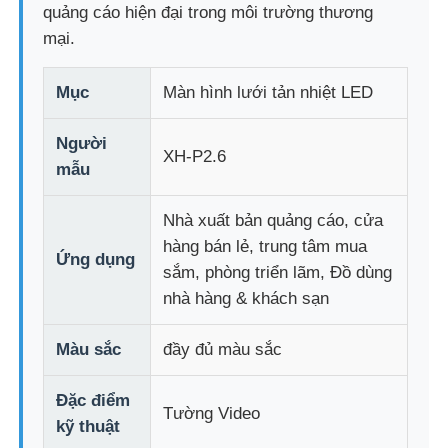
quảng cáo hiện đại trong môi trường thương
mại.
Tham quan nhà máy
Mục
Màn hình lưới tản nhiệt LED
Kiểm soát chất lượng
Người
XH-P2.6
mẫu
Liên hệ với chúng tôi
Nhà xuất bản quảng cáo, cửa
hàng bán lẻ, trung tâm mua
Tin tức
Ứng dụng
sắm, phòng triển lãm, Đồ dùng
nhà hàng & khách sạn
Tất cả các trường hợp
Màu sắc
đầy đủ màu sắc
Yêu cầu báo giá
Đặc điểm
Tường Video
kỹ thuật
Màn hình lưới LED