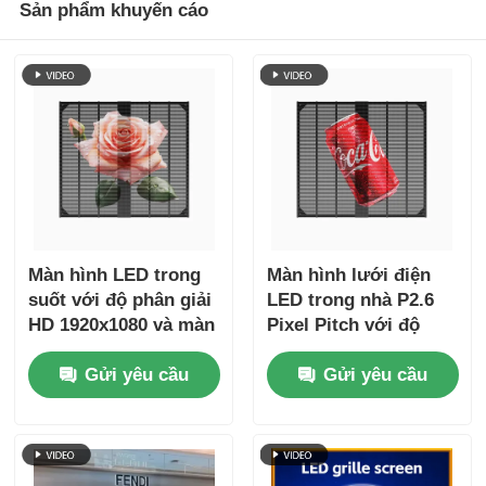
Sản phẩm khuyến cáo
Màn hình LED trong
Màn hình lưới điện
suốt với độ phân giải
LED trong nhà P2.6
HD 1920x1080 và màn
Pixel Pitch với độ
hình lưới tản nhiệt
sáng 5500cd và chống
Gửi yêu cầu
Gửi yêu cầu
LED cảm ứng độ
nước IP67 cho các
sáng 1500cd để mua
cửa hàng bán lẻ
sắm