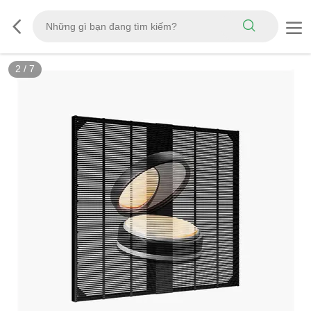
3
/
7