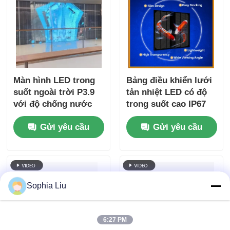
Màn hình LED trong
Bảng điều khiển lưới
suốt ngoài trời P3.9
tản nhiệt LED có độ
với độ chống nước
trong suốt cao IP67
IP67 và độ sáng 4000-
5000cd cho màn hình
Gửi yêu cầu
Gửi yêu cầu
4500cd cho màn hình
quảng cáo ngoài trời
tường video độ rõ
ràng cao
Sophia Liu
6:27 PM