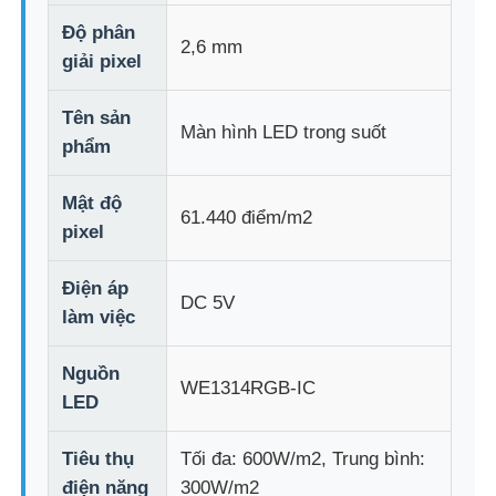
Độ phân
2,6 mm
Hiển thị lưới LED
giải pixel
Tên sản
Màn hình phim trong suốt LED
Màn hình LED trong suốt
phẩm
Màn hình LED trong suốt
Mật độ
61.440 điểm/m2
pixel
Màn hình LED bay bằng Drone
Điện áp
DC 5V
làm việc
Màn hình LED ba chiều
Nguồn
WE1314RGB-IC
LED
Màn hình lưới tản nhiệt LED
Tiêu thụ
Tối đa: 600W/m2, Trung bình:
Màn hình hiển thị trong suốt
điện năng
300W/m2