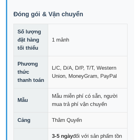
Đóng gói & Vận chuyển
Số lượng
đặt hàng
1 mảnh
tối thiểu
Phương
L/C, D/A, D/P, T/T, Western
thức
Union, MoneyGram, PayPal
thanh toán
Mẫu miễn phí có sẵn, người
Mẫu
mua trả phí vận chuyển
Cảng
Thâm Quyến
3-5 ngày
đối với sản phẩm tồn