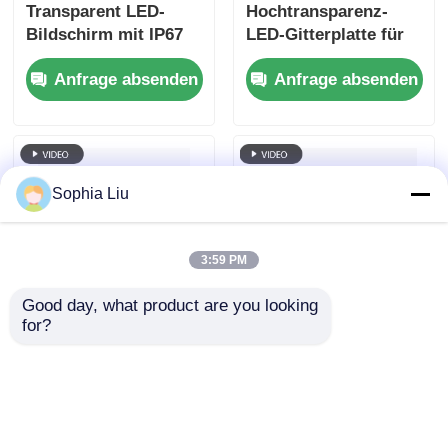
Transparent LED-
Hochtransparenz-
Bildschirm mit IP67
LED-Gitterplatte für
Wasserdicht und
Außenwerbebildschirme
Anfrage absenden
Anfrage absenden
4000-4500cd
Helligkeit für hohe
Klarheit Video
Wandschirm Digital
Signage
Sophia Liu
3:59 PM
Good day, what product are you looking 
for?
Outdoor-P3.9
RGB-Vollfarb-P2.6-
Transparent LED-
LED-Gitterbildschirm
Bildschirm
mit hoher Helligkeit,
Videowand-Panel für
kommerzielle
Anfrage absenden
Anfrage absenden
hochauflösende
Schaufenster-