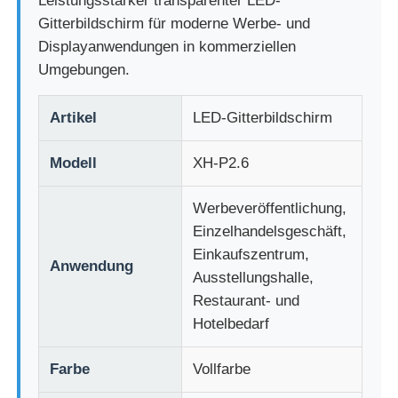
Leistungsstarker transparenter LED-
Gitterbildschirm für moderne Werbe- und
Displayanwendungen in kommerziellen
Fabrik Tour
Umgebungen.
Qualitätskontrolle
Artikel
LED-Gitterbildschirm
Modell
XH-P2.6
Kontakt
Werbeveröffentlichung,
Nachrichten
Einzelhandelsgeschäft,
Einkaufszentrum,
Anwendung
Alle Fälle
Ausstellungshalle,
Restaurant- und
Hotelbedarf
Angebot anfordern
Farbe
Vollfarbe
LED -Netzbildschirm