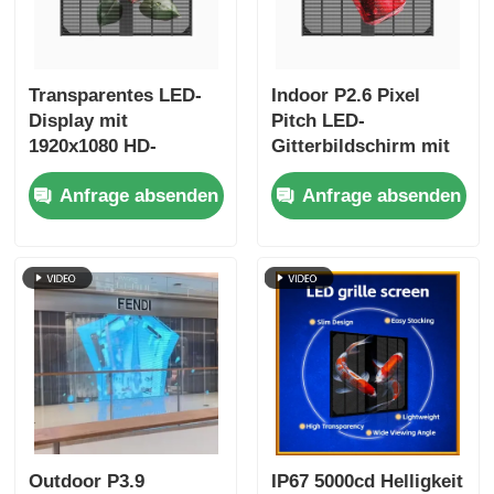
Transparentes LED-
Indoor P2.6 Pixel
Display mit
Pitch LED-
1920x1080 HD-
Gitterbildschirm mit
Auflösung und
5500cd Helligkeit und
Anfrage absenden
Anfrage absenden
1500cd Helligkeit
IP67 Wasserdicht für
Touchscreen LED-
Einzelhandelsgeschäfte
Gitterbildschirm für
den Einkauf
Outdoor P3.9
IP67 5000cd Helligkeit