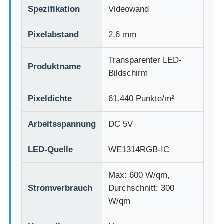
Spezifikation
Videowand
LED -Netzanzeige
Pixelabstand
2,6 mm
LED transparente Filmbildschirm
Transparenter LED-
Produktname
Bildschirm
Transparentes LED-Display
Pixeldichte
61.440 Punkte/m²
Drohnen-Flug-LED-Bildschirm
Arbeitsspannung
DC 5V
LED-Quelle
WE1314RGB-IC
Holographischer LED-Bildschirm
Max: 600 W/qm,
LED -Kühlergrillbildschirm
Stromverbrauch
Durchschnitt: 300
W/qm
Transparenter Bildschirm