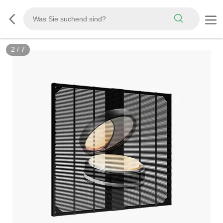
3
/
7