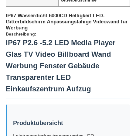
IP67 Wasserdicht 6000CD Helligkeit LED-
Gitterbildschirm Anpassungsfähige Videowand für
Werbung
Beschreibung:
IP67 P2.6 -5.2 LED Media Player
Glas TV Video Billboard Wand
Werbung Fenster Gebäude
Transparenter LED
Einkaufszentrum Aufzug
Zu Hause
Produkte
Produktübersicht
Über uns