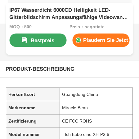
IP67 Wasserdicht 6000CD Helligkeit LED-
Gitterbildschirm Anpassungsfähige Videowand
für Werbung
MOQ：500
Preis：negotiate
Plaudern Sie Jetzt
Bestpreis
PRODUKT-BESCHREIBUNG
Herkunftsort
Guangdong China
Markenname
Miracle Bean
Zertifizierung
CE FCC ROHS
Modellnummer
- Ich habe eine XH-P2.6