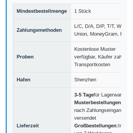
Mindestbestellmenge
1 Stück
L/C, D/A, D/P, T/T, Weste
Zahlungsmethoden
Union, MoneyGram, PayP
Kostenlose Muster
Proben
verfügbar, Käufer zahlen
Transportkosten
Hafen
Shenzhen
3-5 Tage
für Lagerware
Musterbestellungen:
Sofo
nach Zahlungseingang
versendet
Lieferzeit
Großbestellungen:
Innerh