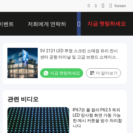
Korean
지금 챗팅하세요
이벤트
저희에게 연락하
십시오
5V 2121 LED 투명 스크린 소매점 유리 전시
센터 공항 터미널 및 고급 브랜드 쇼케이스를
위한 맑은 디지털 미디어 디스플레이
지금 챗팅하세요
더 알아보기
관련 비디오
IP67은 풀 컬러 P62.5 옥외
LED 망사형 화면 가동 가능
한 메시 커튼을 방수 처리합
니다