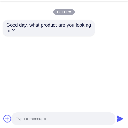
今雑談しなさい
問い合わせを送信する
12:11 PM
#
透明なLEDフィルムディスプレイ
#
柔軟な透明LEDフィルム
Good day, what product are you looking 
#
LEDフィルムディスプレイ画面
for?
LED透明なフィルムスクリーン
2026-06-01
P16 DC 5V ウルトラクリア高透明 LED ディスプレイパネル企業展示ホール
用柔軟な粘着マウント 製品仕様 アイテム LED フレキシブル透明スクリーン
モデル XH-P16 動作電圧 DC5V 入力電圧 AC200-240V / AC100-120V 平均消
費電力 130W 最大消費電力 380W 設置方法 吊り下げ/取り付け 明るさ制御レ
ベル 256 グレーレベル 16ビット 使用温度 ...
お問い合わせ
訪問者のメッセージ
メッセージを残しなさい
まだ公のコメントはない