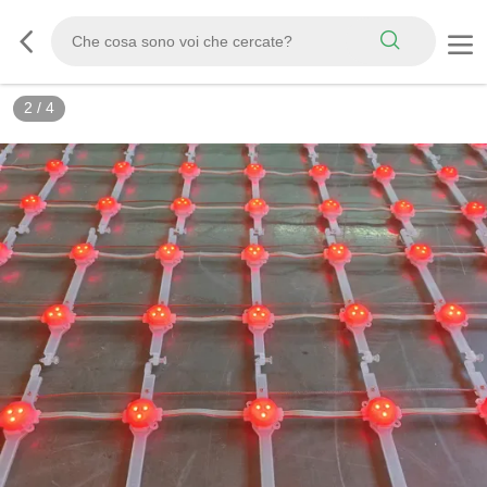
2
/
4