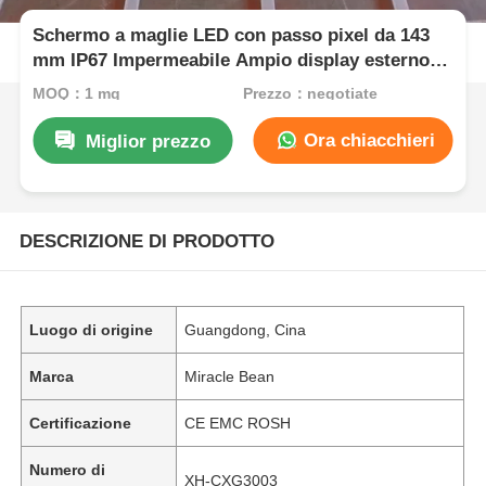
Schermo a maglie LED con passo pixel da 143
mm IP67 Impermeabile Ampio display esterno
per progetti di turismo culturale con visione
MOQ：1 mq
Prezzo：negotiate
notturna urbana
Ora chiacchieri
Miglior prezzo
DESCRIZIONE DI PRODOTTO
Luogo di origine
Guangdong, Cina
Marca
Miracle Bean
Certificazione
CE EMC ROSH
Numero di
XH-CXG3003