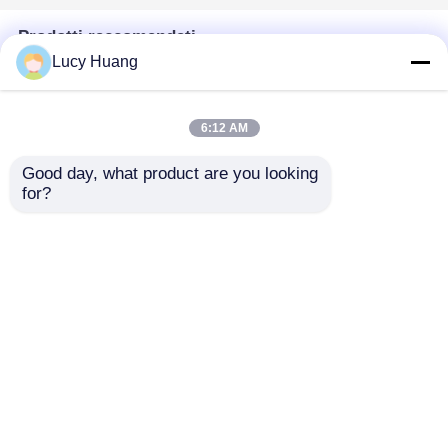
Prodotti raccomandati
Lucy Huang
6:12 AM
Good day, what product are you looking 
for?
Schermo a rete LED
P31.25 8000 Nits
IP67 con passo pixel
DMX512 SPI Dual
da 143 mm Ampio
Control Efficiente dal
display da esterno
punto di vista
Invia richiesta
Invia richiesta
ultraleggero per
energetico, a bassa
progetti creativi di
potenza, display
paesaggi urbani
esterno a LED a
maglia