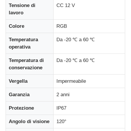
Tensione di
CC 12 V
lavoro
Fatory Tour
Colore
RGB
Controllo di qualità
Temperatura
Da -20 ℃ a 60 ℃
operativa
Contattaci
Temperatura di
Da -20 ℃ a 60 ℃
conservazione
Notizie
Vergella
Impermeabile
Tutti i casi
Garanzia
2 anni
Protezione
IP67
Chiedi un preventivo
Angolo di visione
120°
Schermata a mesh a LED