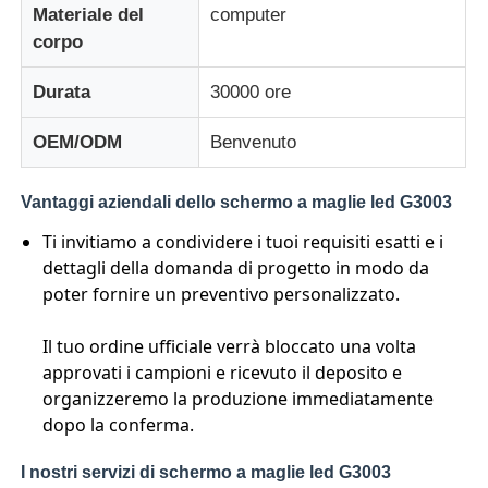
Materiale del
computer
corpo
Display a mesh a LED
Durata
30000 ore
Schermo del film trasparente a LED
OEM/ODM
Benvenuto
Display LED trasparente
Vantaggi aziendali dello schermo a maglie led G3003
Ti invitiamo a condividere i tuoi requisiti esatti e i
Schermo LED Volante per Droni
dettagli della domanda di progetto in modo da
poter fornire un preventivo personalizzato.
schermo a led olografico
Il tuo ordine ufficiale verrà bloccato una volta
approvati i campioni e ricevuto il deposito e
organizzeremo la produzione immediatamente
Schermo della griglia a LED
dopo la conferma.
Schermo di visualizzazione trasparente
I nostri servizi di schermo a maglie led G3003