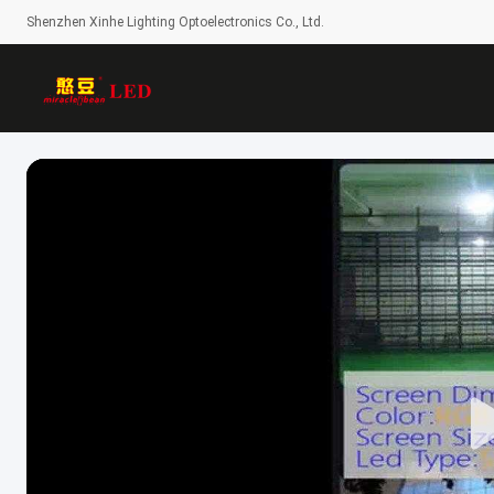
Shenzhen Xinhe Lighting Optoelectronics Co., Ltd.