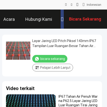
Indonesian
Bicara Sekarang
Acara
Hubungi Kami
Layar Jaring LED Pitch Piksel 143mm IP67
Tampilan Luar Ruangan Besar Tahan Air
untuk Proyek Pariwisata Budaya
Pemandangan Malam Perkotaan
bicara sekarang
Pelajari Lebih Lanjut
Video terkait
IP67 Tahan Air Penuh War
na P62.5 Layar Jaring LED
Luar Ruangan Tirai Jaring