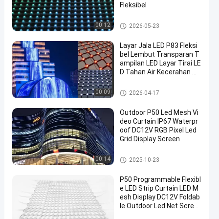
Fleksibel
Layar LED Mesh
00:12
2026-05-23
Layar Jala LED P83 Fleksi
bel Lembut Transparan T
ampilan LED Layar Tirai LE
D Tahan Air Kecerahan Ti
nggi Luar Ruangan untuk
Dinding Media Fasad Ban
Layar LED Mesh
00:09
2026-04-17
gunan Latar Panggung Ta
mpilan Iklan
Outdoor P50 Led Mesh Vi
deo Curtain IP67 Waterpr
oof DC12V RGB Pixel Led
Grid Display Screen
Layar LED Mesh
00:14
2025-10-23
P50 Programmable Flexibl
e LED Strip Curtain LED M
esh Display DC12V Foldab
le Outdoor Led Net Scree
n Curtain