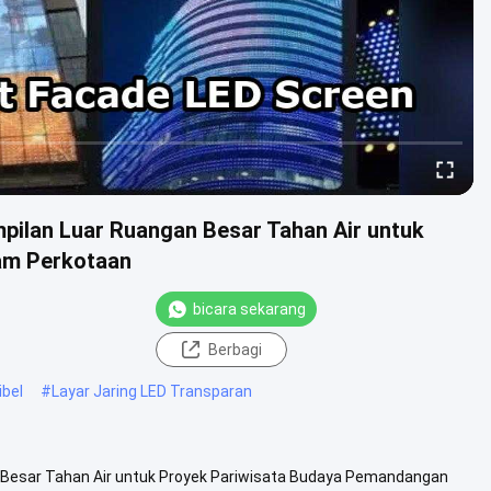
mpilan Luar Ruangan Besar Tahan Air untuk
am Perkotaan
bicara sekarang
Berbagi
ibel
#
Layar Jaring LED Transparan
n Besar Tahan Air untuk Proyek Pariwisata Budaya Pemandangan