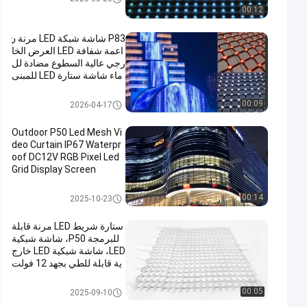
00:12
P83 شاشة شبكة LED مرنة ن
اعمة شفافة LED العرض الخا
رجي عالية السطوع مضادة لل
ماء شاشة ستارة LED للمبنى
واجهة الإعلام الجدار المسرح
خلفية العرض الإعلاني
LED شبكة الشاشة
00:09
2026-04-17
Outdoor P50 Led Mesh Vi
deo Curtain IP67 Waterpr
oof DC12V RGB Pixel Led
Grid Display Screen
LED شبكة الشاشة
00:14
2025-10-23
ستارة شريط LED مرنة قابلة
للبرمجة P50، شاشة شبكية
LED، شاشة شبكية LED خارج
ية قابلة للطي بجهد 12 فولت
تيار مستمر
LED شبكة الشاشة
00:05
2025-09-10