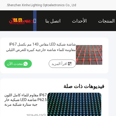
Shenzhen Xinhe Lighting Optoelectronics Co., Ltd.
نتحدث الآن
المنتجات
الأحداث
اتصل بنا
شاشة شبكية LED مقاس 143 مم بكسل IP67
مقاومة للماء شاشة خارجية كبيرة للعرض الليلي
الحضري لمشاريع السياحة الثقافية
اقرأ المزيد
نتحدث الآن
فيديوهات ذات صلة
IP67 مقاوم للماء كامل اللون
P62.5 شاشة LED شبكية خار
جية ستارة شبكية مرنة
LED شبكة الشاشة
2026-05-23