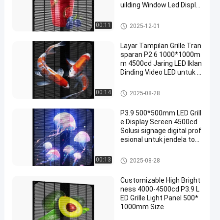
uilding Window Led Displa
y Screen
Layar Grille LED
00:11
2025-12-01
Layar Tampilan Grille Tran
sparan P2.6 1000*1000m
m 4500cd Jaring LED Iklan
Dinding Video LED untuk P
eriklanan
Layar Grille LED
00:14
2025-08-28
P3.9 500*500mm LED Grill
e Display Screen 4500cd
Solusi signage digital prof
esional untuk jendela tok
o dan pusat perbelanjaan
Layar Grille LED
00:13
2025-08-28
Customizable High Bright
ness 4000-4500cd P3.9 L
ED Grille Light Panel 500*
1000mm Size