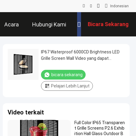
Indonesian
Bicara Sekarang
Acara
Hubungi Kami
IP67 Waterproof 6000CD Brightness LED
Grille Screen Wall Video yang dapat
disesuaikan untuk iklan
bicara sekarang
Pelajari Lebih Lanjut
Video terkait
Full Color IP65 Transparen
t Grille Screens P2.6 Exhib
ition Hall Glass Outdoor B