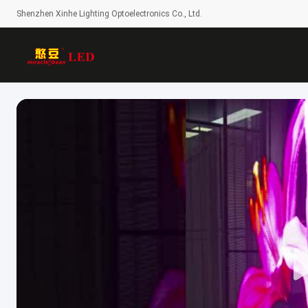
Shenzhen Xinhe Lighting Optoelectronics Co., Ltd.