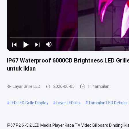
IP67 Waterproof 6000CD Brightness LED Grill
untuk iklan
Layar Grille LED
2026-06-05
11 tampilan
#
LED LED Grille Display
#
Layar LED kisi
#
Tampilan LED Definisi 
IP67 P2.6 -5.2 LED Media Player Kaca TV Video Billboard Dinding I