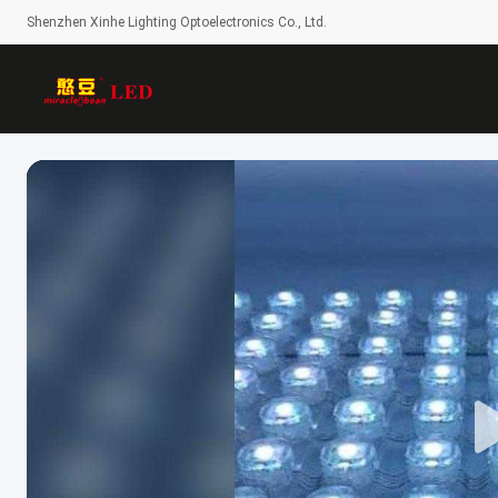
Shenzhen Xinhe Lighting Optoelectronics Co., Ltd.