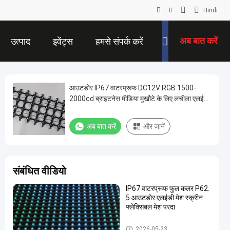
Hindi
अब बात करें
उत्पाद
इवेंट्स
हमसे संपर्क करें
आउटडोर IP67 वाटरप्रूफ DC12V RGB 1500-
2000cd ब्राइटनेस मीडिया मुखौटे के लिए लचीला एलईडी
मेष स्क्रीन
अब बात करें
और जानें
संबंधित वीडियो
IP67 वाटरप्रूफ फुल कलर P62.
5 आउटडोर एलईडी मेश स्क्रीन
फ्लेक्सिबल मेश परदा
एलईडी मेष स्क्रीन
2026-05-23