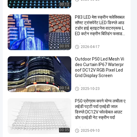
00:12
P83 LED मेश स्क्रीन फ्लेक्सिबल
सॉफ्ट ट्रांसपेरेंट LED डिस्प्ले आउ
टडोर हाई ब्राइटनेस वाटरप्रूफ L
ED कर्टन स्क्रीन बिल्डिंग फसाड
मीडिया वॉल स्टेज बैकग्राउंड एडव
रटाइजिंग डिस्प्ले के लिए
एलईडी मेष स्क्रीन
00:09
2026-04-17
Outdoor P50 Led Mesh Vi
deo Curtain IP67 Waterpr
oof DC12V RGB Pixel Led
Grid Display Screen
एलईडी मेष स्क्रीन
00:14
2025-10-23
P50 प्रोग्राम करने योग्य लचीला ए
लईडी पट्टी पर्दा एलईडी जाल
डिस्प्ले DC12V फोल्डेबल आउट
डोर एलईडी नेट स्क्रीन पर्दा
एलईडी मेष स्क्रीन
00:05
2025-09-10