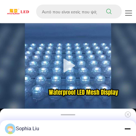
Εξωτερικό IP67 Αδιάβροχο DC12V RGB 1500-
Sophia Liu
2000cd φωτεινότητα Ευέλικτη οθόνη