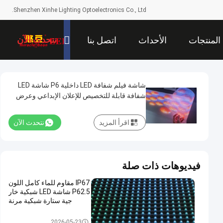
Shenzhen Xinhe Lighting Optoelectronics Co., Ltd.
نتحدث الآن
المنتجات
الأحداث
اتصل بنا
شاشة فيلم شفافة LED داخلية P6 شاشة LED
شفافة قابلة للتخصيص للإعلان الإبداعي وعرض
المحتوى الديناميكي
اقرأ المزيد
نتحدث الآن
فيديوهات ذات صلة
IP67 مقاوم للماء كامل اللون
P62.5 شاشة LED شبكية خار
جية ستارة شبكية مرنة
LED شبكة الشاشة
2026-05-23