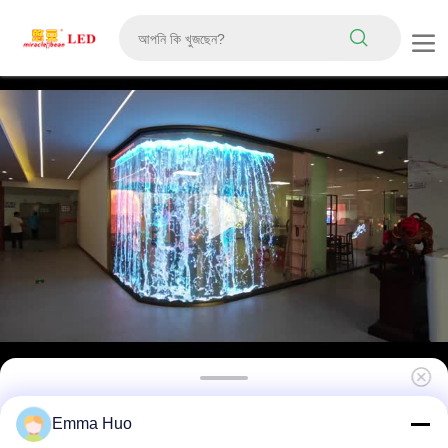
সৃজনশীল বিজ্ঞাপন এবং গতিশীল বিষয়বস্তু উপস্থাপনার জন্য ইনডোর
Emma Huo
P6 LED স্বচ্ছ ফিল্ম স্ক্রীন কাস্টমাইজযোগ্য স্বচ্ছ LED ডিসপ্লে