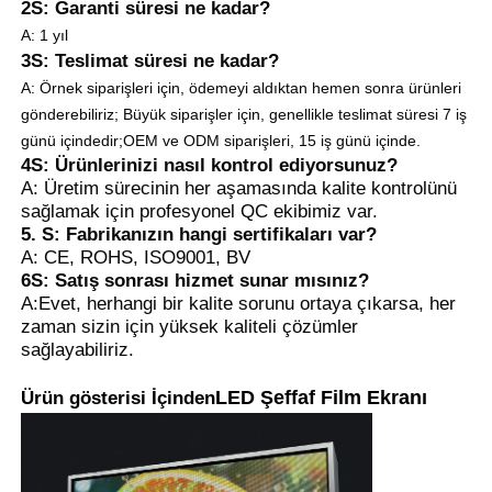
2S: Garanti süresi ne kadar?
A: 1 yıl
3S: Teslimat süresi ne kadar?
A: Örnek siparişleri için, ödemeyi aldıktan hemen sonra ürünleri
gönderebiliriz; Büyük siparişler için, genellikle teslimat süresi 7 iş
günü içindedir;
OEM ve ODM siparişleri, 15 iş günü içinde.
4S: Ürünlerinizi nasıl kontrol ediyorsunuz?
A: Üretim sürecinin her aşamasında kalite kontrolünü
sağlamak için profesyonel QC ekibimiz var.
5. S: Fabrikanızın hangi sertifikaları var?
A: CE, ROHS, ISO9001, BV
6S: Satış sonrası hizmet sunar mısınız?
A:Evet, herhangi bir kalite sorunu ortaya çıkarsa, her
zaman sizin için yüksek kaliteli çözümler
sağlayabiliriz.
LED Şeffaf Film Ekranı
Ürün gösterisi
İçinden