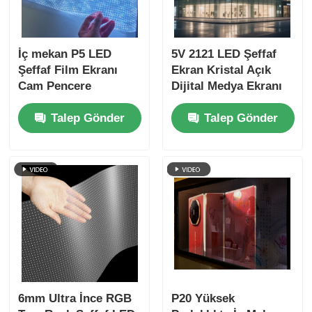
İç mekan P5 LED
5V 2121 LED Şeffaf
Şeffaf Film Ekranı
Ekran Kristal Açık
Cam Pencere
Dijital Medya Ekranı
Perakende Mağazası
Perakende Mağaza
Talep Gönder
Talep Gönder
Reklamı için Yüksek
Önü Cam Sergi
Kararlılıklı Yapıştırıcı
Merkezi Havaalanı
Ekran
Terminalı ve Lüks
Marka Vitrin
6mm Ultra İnce RGB
P20 Yüksek