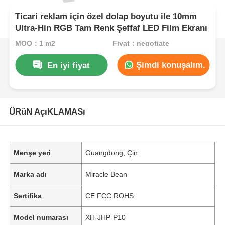
Ticari reklam için özel dolap boyutu ile 10mm
Ultra-Hin RGB Tam Renk Şeffaf LED Film Ekranı
MOQ：1 m2
Fiyat：negotiate
Şimdi konuşalım.
En iyi fiyat
ÜRüN AçıKLAMASı
Menşe yeri
Guangdong, Çin
Marka adı
Miracle Bean
Sertifika
CE FCC ROHS
Model numarası
XH-JHP-P10