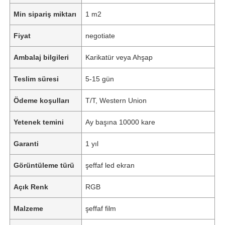
Min sipariş miktarı
1 m2
Fiyat
negotiate
Ambalaj bilgileri
Karikatür veya Ahşap
Teslim süresi
5-15 gün
Ödeme koşulları
T/T, Western Union
Yetenek temini
Ay başına 10000 kare
Garanti
1 yıl
Görüntüleme türü
şeffaf led ekran
Açık Renk
RGB
Malzeme
şeffaf film