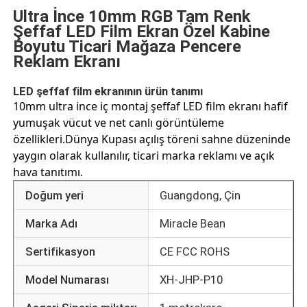
Ultra İnce 10mm RGB Tam Renk
Şeffaf LED Film Ekran Özel Kabine
Boyutu Ticari Mağaza Pencere
Reklam Ekranı
LED şeffaf film ekranının ürün tanımı
10mm ultra ince iç montaj şeffaf LED film ekranı hafif
yumuşak vücut ve net canlı görüntüleme
özellikleri.Dünya Kupası açılış töreni sahne düzeninde
yaygın olarak kullanılır, ticari marka reklamı ve açık
hava tanıtımı.
Doğum yeri
Guangdong, Çin
Ana Sayfa
Marka Adı
Miracle Bean
Sertifikasyon
CE FCC ROHS
Ürünler
Model Numarası
XH-JHP-P10
Hakkımızda