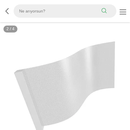
2
/
4