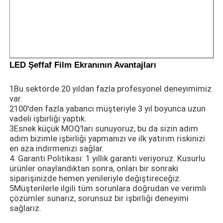
LED örgü ekranı
LED şeffaf film ekranı
LED Şeffaf Film Ekranının Avantajları
1Bu sektörde 20 yıldan fazla profesyonel deneyimimiz
Şeffaf LED Ekran
var.
2100'den fazla yabancı müşteriyle 3 yıl boyunca uzun
vadeli işbirliği yaptık.
Drone Uçan LED Ekran
3Esnek küçük MOQ'ları sunuyoruz, bu da sizin adım
adım bizimle işbirliği yapmanızı ve ilk yatırım riskinizi
en aza indirmenizi sağlar.
holografik LED ekran
4. Garanti Politikası: 1 yıllık garanti veriyoruz. Kusurlu
ürünler onaylandıktan sonra, onları bir sonraki
siparişinizde hemen yenileriyle değiştireceğiz.
LED ızgara ekranı
5Müşterilerle ilgili tüm sorunlara doğrudan ve verimli
çözümler sunarız, sorunsuz bir işbirliği deneyimi
sağlarız.
şeffaf ekran