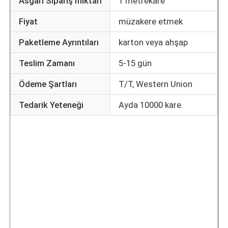
Asgari Sipariş miktarı
1 metrekare
Fiyat
müzakere etmek
Fabrika turu
Paketleme Ayrıntıları
karton veya ahşap
Kalite kontrolü
Teslim Zamanı
5-15 gün
Ödeme Şartları
T/T, Western Union
Bize Ulaşın
Tedarik Yeteneği
Ayda 10000 kare.
Haberler
Tüm servis talepleri
Bir İndirim İste
LED örgü ekran