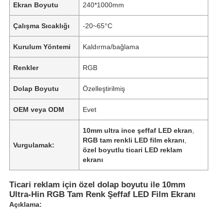
Ekran Boyutu
240*1000mm
Çalışma Sıcaklığı
-20~65°C
Kurulum Yöntemi
Kaldırma/bağlama
Renkler
RGB
Dolap Boyutu
Özelleştirilmiş
OEM veya ODM
Evet
10mm ultra ince şeffaf LED ekran
,
RGB tam renkli LED film ekranı
,
Vurgulamak:
özel boyutlu ticari LED reklam
ekranı
Ticari reklam için özel dolap boyutu ile 10mm
Ultra-Hin RGB Tam Renk Şeffaf LED Film Ekranı
Açıklama: