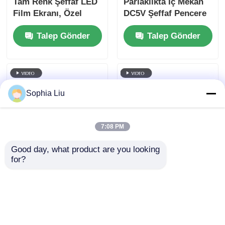
Tam Renk Şeffaf LED
Parlaklıkta İç Mekan
Film Ekranı, Özel
DC5V Şeffaf Pencere
Kabine Boyutu,
LED Ekran İyi Kalite
Talep Gönder
Talep Gönder
Yüksek Şeffaflık
Pantalla LED Şeffaf
Esnek LED Film
Ekran
Mağaza Pencere
Ticari Reklam
Sophia Liu
7:08 PM
Good day, what product are you looking 
for?
P6 240*960 Yüksek
5V Akıllı Kontrol LED
Şeffaflık İçeride LED
Şeffaf Ekran Alışveriş
Şeffaf Film Ekranı
Merkezi için Yüksek
Perakende Pencere
Şeffaflık Yüksek
Talep Gönder
Talep Gönder
Ekranı için Cam
Teknoloji Ekranı Cam
Pencere
Pencere Perakende