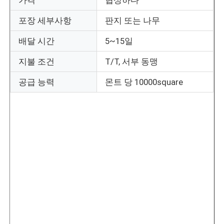
포장 세부사항
판지 또는 나무
공장 투어
배달 시간
5~15일
품질 관리
지불 조건
T/T, 서부 동맹
공급 능력
몬트 당 10000square
문의하기
뉴스
모든 케이스
견적 요청
LED 메쉬 화면