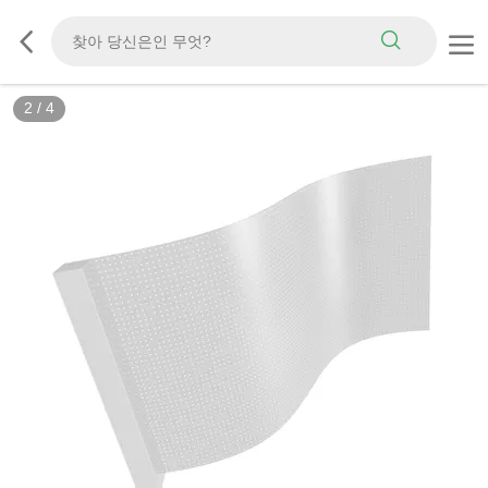
2
/
4