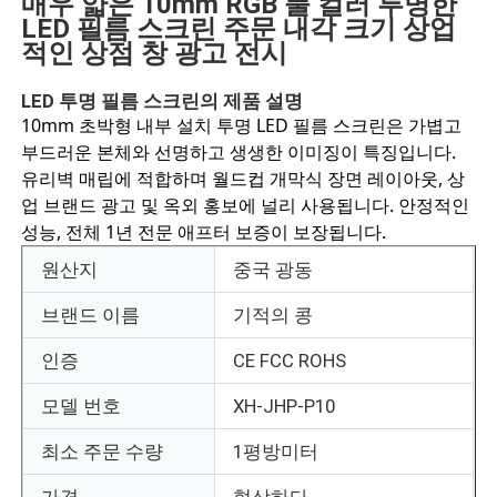
매우 얇은 10mm RGB 풀 컬러 투명한
LED 필름 스크린 주문 내각 크기 상업
적인 상점 창 광고 전시
LED 투명 필름 스크린의 제품 설명
10mm 초박형 내부 설치 투명 LED 필름 스크린은 가볍고
부드러운 본체와 선명하고 생생한 이미징이 특징입니다.
유리벽 매립에 적합하며 월드컵 개막식 장면 레이아웃, 상
업 브랜드 광고 및 옥외 홍보에 널리 사용됩니다. 안정적인
성능, 전체 1년 전문 애프터 보증이 보장됩니다.
원산지
중국 광동
브랜드 이름
기적의 콩
홈
인증
CE FCC ROHS
모델 번호
XH-JHP-P10
제품
최소 주문 수량
1평방미터
회사 소개
가격
협상하다