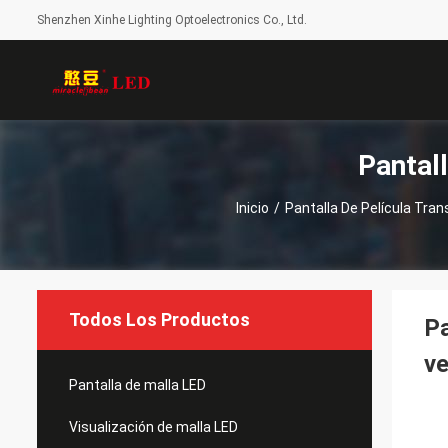
Shenzhen Xinhe Lighting Optoelectronics Co., Ltd.
Pantal
Inicio
/
Pantalla De Película Tra
Todos Los Productos
Pa
ve
Pantalla de malla LED
Visualización de malla LED