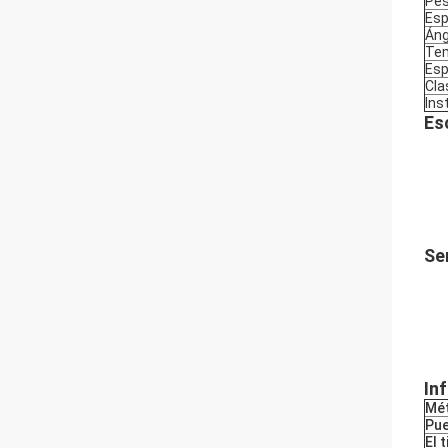
Pes
Esp
Áng
Tem
Esp
Cla
Ins
Es
Ser
In
Mé
Pue
El 