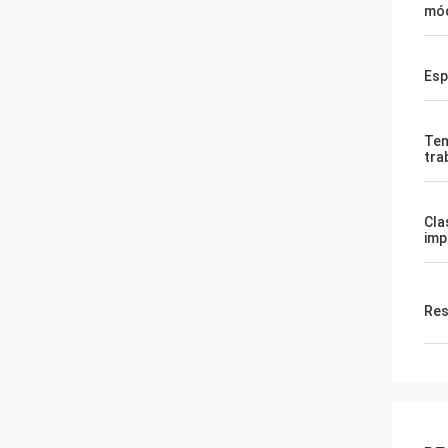
mó
Esp
Tem
tra
Cla
imp
Res