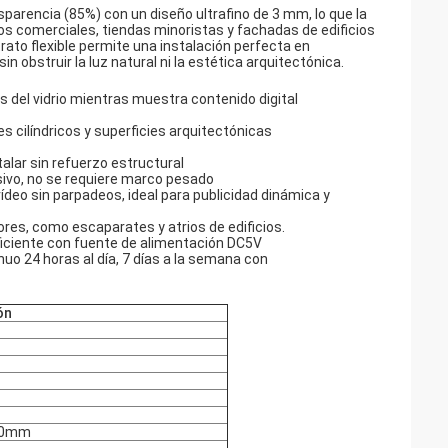
sparencia (85%) con un diseño ultrafino de 3 mm, lo que la
ros comerciales, tiendas minoristas y fachadas de edificios
trato flexible permite una instalación perfecta en
n obstruir la luz natural ni la estética arquitectónica.
és del vidrio mientras muestra contenido digital
es cilíndricos y superficies arquitectónicas
talar sin refuerzo estructural
sivo, no se requiere marco pesado
deo sin parpadeos, ideal para publicidad dinámica y
res, como escaparates y atrios de edificios.
ciente con fuente de alimentación DC5V
o 24 horas al día, 7 días a la semana con
ón
00mm