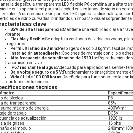
pantalla de película transparente LED flexible P6 combina una alta tran
vierte en la opción ideal para publicidad en ventanas de vidrio en cent
erciales. A diferencia de los paneles LED rígidos tradicionales, su sus
erficies de vidrio curvadas, brindando un impacto visual sorprendente si
racterísticas clave
85% de alta transparencia:
Mantiene una visibilidad clara a trav
vibrante
Flexible y flexible:
Se adapta a ventanas de vidrio curvadas, pilar
irregulares.
Perfil ultrafino de 3 mm:
Peso ligero de sólo 3 kg/m², fácil de ins
Instalación autoadhesiva:
Opciones de montaje con clip o adhe
Alta frecuencia de actualización de 1920 Hz:
Reproducción de ví
transmisión en vivo
IP67 resistente al agua:
Adecuado para aplicaciones semiexterio
Bajo voltaje seguro de 5 V:
Funcionamiento energéticamente efi
Vida útil de 100.000 horas:
Diseñado para funcionamiento continu
mantenimiento mínimo
pecificaciones técnicas
rámetro
Especificaci
o de píxeles
P6
a de transparencia
85%
sumo máximo de energía
400W/m²
taje de trabajo
DC5V
cuencia de actualización
1920Hz
ala de grises
16 bits
año del módulo
240mm*10