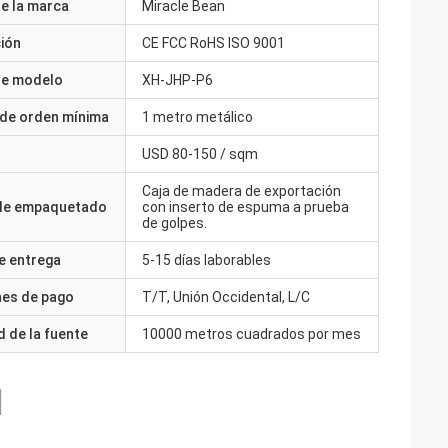
e la marca
Miracle Bean
ción
CE FCC RoHS ISO 9001
e modelo
XH-JHP-P6
 de orden mínima
1 metro metálico
USD 80-150 / sqm
Caja de madera de exportación
 de empaquetado
con inserto de espuma a prueba
de golpes.
e entrega
5-15 días laborables
nes de pago
T/T, Unión Occidental, L/C
 de la fuente
10000 metros cuadrados por mes