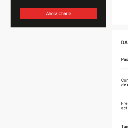
Ahora Charle
DA
Pas
Co
de 
Fre
act
Tam