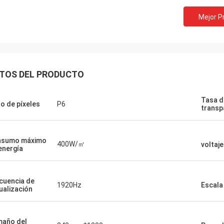
Mejor P
TOS DEL PRODUCTO
Tasa d
o de píxeles
P6
transp
nsumo máximo
400W/㎡
voltaje
energía
cuencia de
1920Hz
Escala
ualización
año del