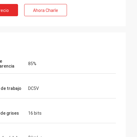
recio
Ahora Charle
e
85%
arencia
 de trabajo
DC5V
 de grises
16 bits