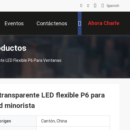
Spanish
Ahora Charle
Eventos
Contáctenos
oductos
nte LED Flexible P6 Para Ventanas
 transparente LED flexible P6 para
d minorista
origen
Cantón, China