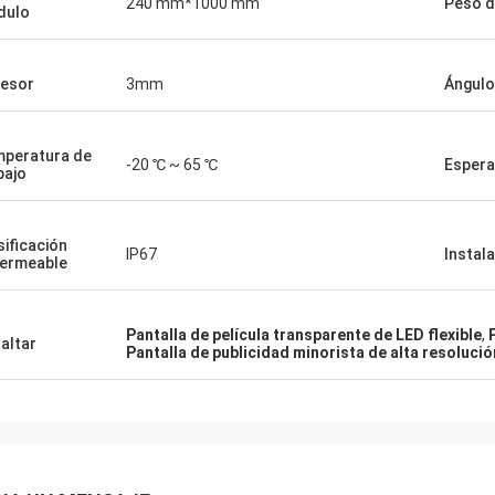
240 mm*1000 mm
Peso d
dulo
esor
3mm
Ángulo
peratura de
-20 ℃ ~ 65 ℃
Espera
bajo
sificación
IP67
Instal
ermeable
Pantalla de película transparente de LED flexible
,
altar
Pantalla de publicidad minorista de alta resolució