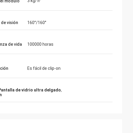
3 kg/㎡
el módulo
 de visión
160°/160°
nza de vida
100000 horas
ación
Es fácil de clip-on
Pantalla de vidrio ultra delgado
,
n