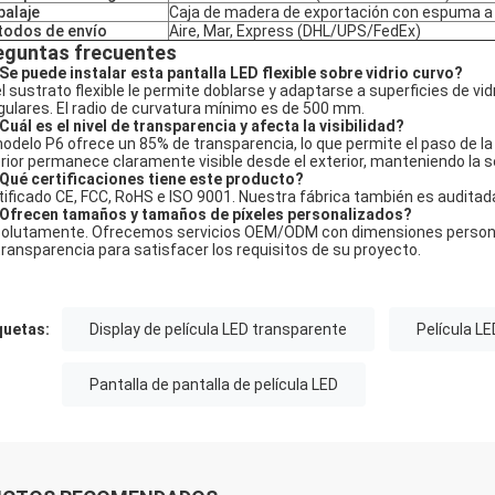
alaje
Caja de madera de exportación con espuma a
odos de envío
Aire, Mar, Express (DHL/UPS/FedEx)
eguntas frecuentes
¿Se puede instalar esta pantalla LED flexible sobre vidrio curvo?
 el sustrato flexible le permite doblarse y adaptarse a superficies de vi
egulares. El radio de curvatura mínimo es de 500 mm.
¿Cuál es el nivel de transparencia y afecta la visibilidad?
modelo P6 ofrece un 85% de transparencia, lo que permite el paso de la
erior permanece claramente visible desde el exterior, manteniendo la s
¿Qué certificaciones tiene este producto?
tificado CE, FCC, RoHS e ISO 9001. Nuestra fábrica también es auditada
¿Ofrecen tamaños y tamaños de píxeles personalizados?
olutamente. Ofrecemos servicios OEM/ODM con dimensiones personaliza
transparencia para satisfacer los requisitos de su proyecto.
quetas:
Display de película LED transparente
Película LE
Pantalla de pantalla de película LED