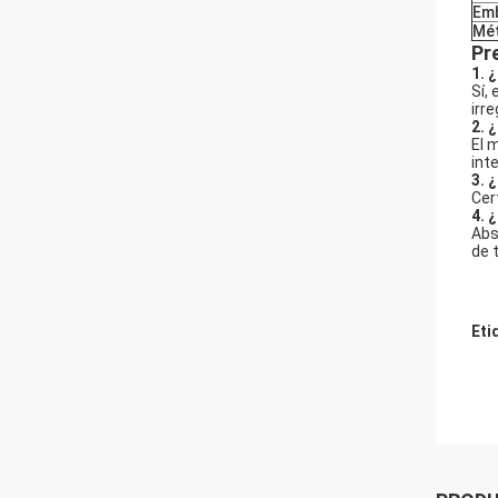
Emb
Mét
Pr
1. 
Sí,
irr
2. 
El 
int
3. 
Cer
4. 
Abs
de 
Eti