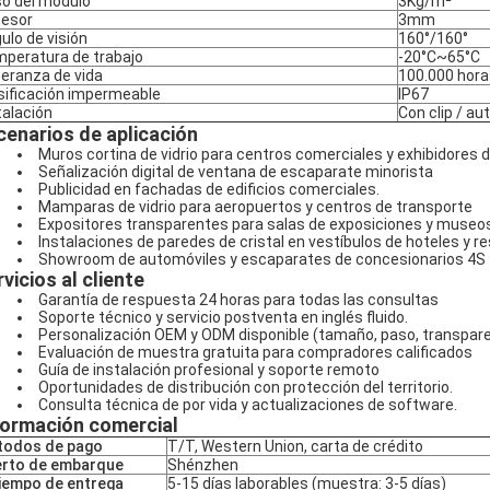
o del módulo
3Kg/m²
esor
3mm
ulo de visión
160°/160°
peratura de trabajo
-20°C~65°C
eranza de vida
100.000 hora
sificación impermeable
IP67
talación
Con clip / a
cenarios de aplicación
Muros cortina de vidrio para centros comerciales y exhibidores d
Señalización digital de ventana de escaparate minorista
Publicidad en fachadas de edificios comerciales.
Mamparas de vidrio para aeropuertos y centros de transporte
Expositores transparentes para salas de exposiciones y museo
Instalaciones de paredes de cristal en vestíbulos de hoteles y r
Showroom de automóviles y escaparates de concesionarios 4S
vicios al cliente
Garantía de respuesta 24 horas para todas las consultas
Soporte técnico y servicio postventa en inglés fluido.
Personalización OEM y ODM disponible (tamaño, paso, transpar
Evaluación de muestra gratuita para compradores calificados
Guía de instalación profesional y soporte remoto
Oportunidades de distribución con protección del territorio.
Consulta técnica de por vida y actualizaciones de software.
formación comercial
todos de pago
T/T, Western Union, carta de crédito
rto de embarque
Shénzhen
tiempo de entrega
5-15 días laborables (muestra: 3-5 días)