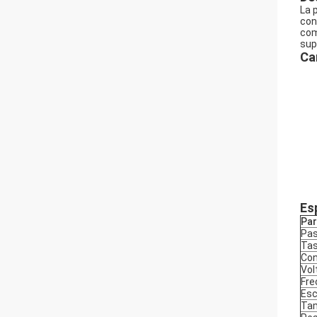
La 
con
com
sup
Ca
Es
Pa
Pas
Tas
Con
Vol
Fre
Esc
Tam