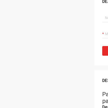
DE
DE
Pa
pa
De