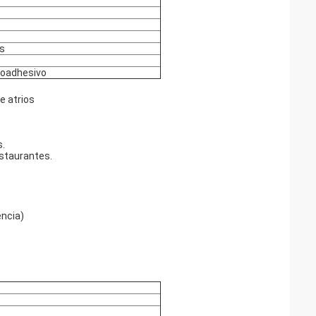
s
utoadhesivo
e atrios
s.
estaurantes.
encia)