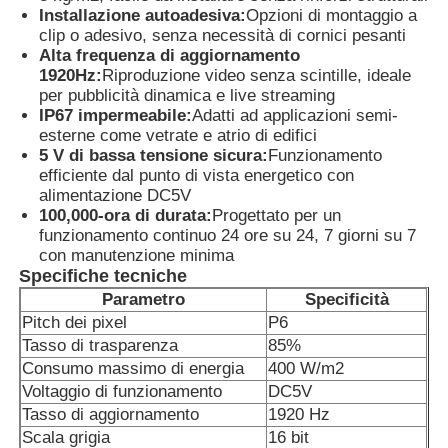
Installazione autoadesiva:
Opzioni di montaggio a
clip o adesivo, senza necessità di cornici pesanti
Display a mesh a LED
Alta frequenza di aggiornamento
1920Hz:
Riproduzione video senza scintille, ideale
per pubblicità dinamica e live streaming
IP67 impermeabile:
Adatti ad applicazioni semi-
Schermo del film trasparente a LED
esterne come vetrate e atrio di edifici
5 V di bassa tensione sicura:
Funzionamento
efficiente dal punto di vista energetico con
Display LED trasparente
alimentazione DC5V
100,000-ora di durata:
Progettato per un
funzionamento continuo 24 ore su 24, 7 giorni su 7
Schermo LED Volante per Droni
con manutenzione minima
Specifiche tecniche
Parametro
Specificità
schermo a led olografico
Pitch dei pixel
P6
Tasso di trasparenza
85%
Consumo massimo di energia
400 W/m2
Schermo della griglia a LED
Voltaggio di funzionamento
DC5V
Tasso di aggiornamento
1920 Hz
Schermo di visualizzazione trasparente
Scala grigia
16 bit