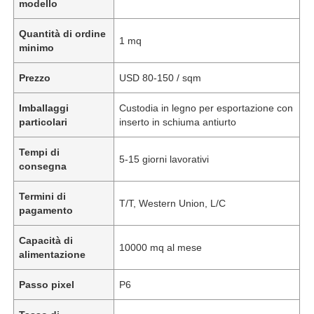
modello
Quantità di ordine
1 mq
minimo
Prezzo
USD 80-150 / sqm
Imballaggi
Custodia in legno per esportazione con
particolari
inserto in schiuma antiurto
Tempi di
5-15 giorni lavorativi
consegna
Termini di
T/T, Western Union, L/C
pagamento
Capacità di
10000 mq al mese
alimentazione
Passo pixel
P6