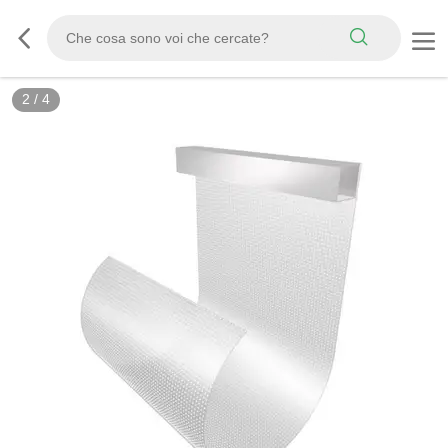
2
/
4