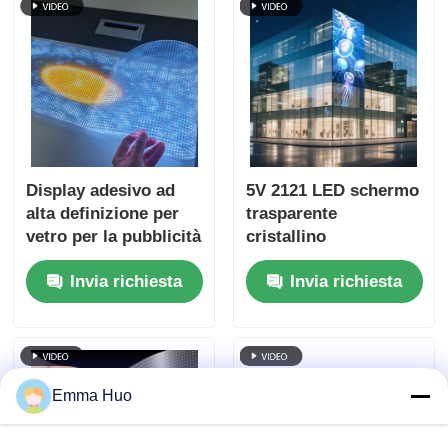
Display adesivo ad
5V 2121 LED schermo
alta definizione per
trasparente
vetro per la pubblicità
cristallino
nei negozi al
trasparente schermo
Invia richiesta
Invia richiesta
dettaglio
multimediale digitale
per il commercio al
dettaglio vetrina
centro espositivo
aeroporto terminale e
Emma Huo
vetrina di lusso