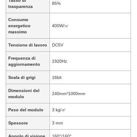
Tasso di
85%
trasparenza
Consumo
energetico
400W/㎡
massimo
Tensione di lavoro
DC5V
Frequenza di
1920Hz
aggiornamento
Scala di grigi
16bit
Dimensioni del
240mm*1000mm
modulo
Peso del modulo
3 kg/㎡
Spessore
3 mm
Angolo di visione
160°/160°