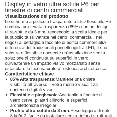
Display in vetro ultra sottile P6 per
finestre di centri commerciali
Fatory Tour
Visualizzazione del prodotto
Lo schermo a pellicola trasparente a LED flessibile P6
combina un'elevata trasparenza (85%) con un design
Controllo di qualità
ultra-sottile da 3 mm, rendendolo la scelta ideale per
la pubblicità su vetrate nei centri commerciali, nei
negozi al dettaglio,e facciate di edifici commercialiA
differenza dei tradizionali pannelli rigidi a LED, il suo
Contattaci
substrato flessibile consente un'installazione senza
soluzione di continuità su superfici in vetro
curve,fornire un impatto visivo mozzafiato senza
Notizie
ostacolare la luce naturale o l'estetica architettonica.
Caratteristiche chiave
85% Alta trasparenza:
Mantiene una chiara
Tutti i casi
visibilità attraverso il vetro mentre visualizza
contenuti digitali vivaci
Flessibile e pieghevole:
Adattabile a finestre di
Chiedi un preventivo
vetro curve, pilastri cilindrici e superfici
architettoniche irregolari
Profilo ultra-sottile da 3 mm:
Peso leggero di soli
Schermata a mesh a LED
3 kg/m2, facile da installare senza rinforzi strutturali