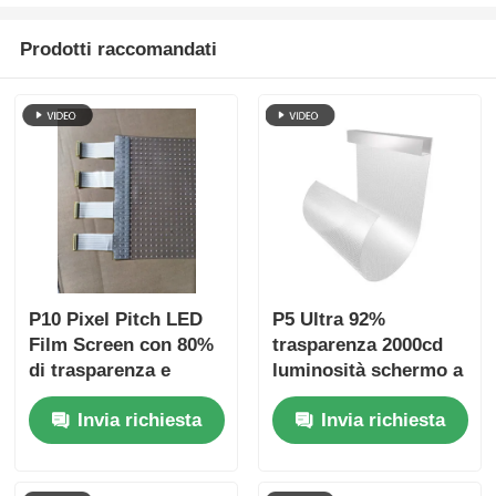
Prodotti raccomandati
P10 Pixel Pitch LED
P5 Ultra 92%
Film Screen con 80%
trasparenza 2000cd
di trasparenza e
luminosità schermo a
300W di potenza
pellicola a LED per
Invia richiesta
Invia richiesta
massima per la
mostre e pubblicità in
pubblicità del centro
vetrina
commerciale