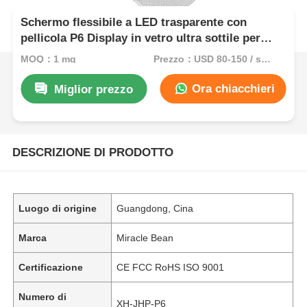
Schermo flessibile a LED trasparente con
pellicola P6 Display in vetro ultra sottile per
pubblicità al dettaglio in vetrine di centri
MOQ：1 mq
Prezzo：USD 80-150 / sqm
commerciali
Ora chiacchieri
Miglior prezzo
DESCRIZIONE DI PRODOTTO
Luogo di origine
Guangdong, Cina
Marca
Miracle Bean
Certificazione
CE FCC RoHS ISO 9001
Numero di
XH-JHP-P6