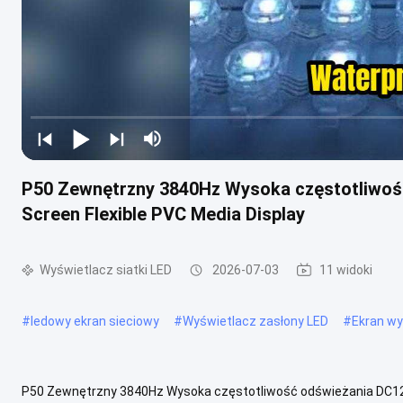
P50 Zewnętrzny 3840Hz Wysoka częstotliwoś
Screen Flexible PVC Media Display
Wyświetlacz siatki LED
2026-07-03
11 widoki
#
ledowy ekran sieciowy
#
Wyświetlacz zasłony LED
#
Ekran wy
P50 Zewnętrzny 3840Hz Wysoka częstotliwość odświeżania DC12V 