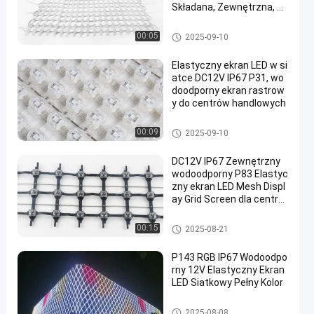
Składana, Zewnętrzna, Ek
ran LED w Sieci, Kurtyna
Ekran siatki LED
00:05
2025-09-10
Elastyczny ekran LED w si
atce DC12V IP67 P31, wo
doodporny ekran rastrow
y do centrów handlowych
Ekran siatki LED
00:09
2025-09-10
DC12V IP67 Zewnętrzny
wodoodporny P83 Elastyc
zny ekran LED Mesh Displ
ay Grid Screen dla centró
w handlowych Sklepy det
aliczne i krajobraz
Wyświetlacz siatki LED
00:15
2025-08-21
P143 RGB IP67 Wodoodpo
rny 12V Elastyczny Ekran
LED Siatkowy Pełny Kolor
Ekran siatki LED
2025-08-08