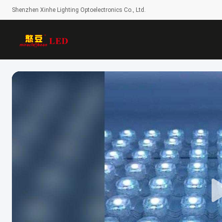
Shenzhen Xinhe Lighting Optoelectronics Co., Ltd.