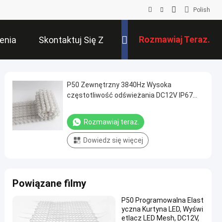
Polish
Rozmawiaj Teraz.
enia
Skontaktuj Się Z
Nami
P50 Zewnętrzny 3840Hz Wysoka
częstotliwość odświeżania DC12V IP67
LED Pixel Mesh Screen Flexible PVC Media
Display
Rozmawiaj teraz.
Dowiedz się więcej
Powiązane filmy
P50 Programowalna Elast
yczna Kurtyna LED, Wyświ
etlacz LED Mesh, DC12V,