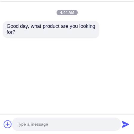
PVC Medya Ekranı
Şimdi konuşalım.
Talep Gönder
4:44 AM
#
Led Net Ekran
#
LED Perde Ekranı
#
Piksel Ekran
Good day, what product are you looking 
LED örgü ekranı
2026-07-03
for?
P50 Dış Mekan 3840Hz Yüksek Yenileme Hızı DC12V IP67 LED Piksel
Mesh Ekran Esnek PVC Medya Ekranı Sektör lideri 3840Hz yenileme hızına
sahip bu P50 LED örgü ekran, titreşimi tamamen ortadan kaldırarak ...
Daha fazlasını izle
Ziyaretçi mesajları
Mesajınızı bırakın
Halka açık bir yorum yok.