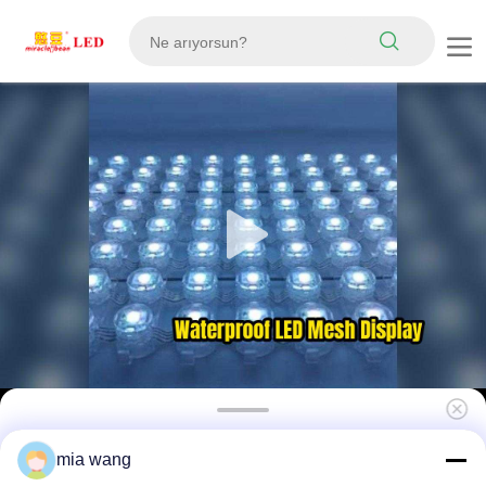
P50 Açık hava 3840Hz Yüksek Yenilenme Hızı
mia wang
DC12V IP67 LED Pixel Mesh Ekran Esnek