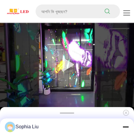
শপিং মলের বিজ্ঞাপনের জন্য 80% স্বচ্ছতা হার এবং 300W সর্বোচ্চ
Sophia Liu
শক্তি সহ P10 পিক্সেল পিচ LED ফিল্ম স্ক্রীন