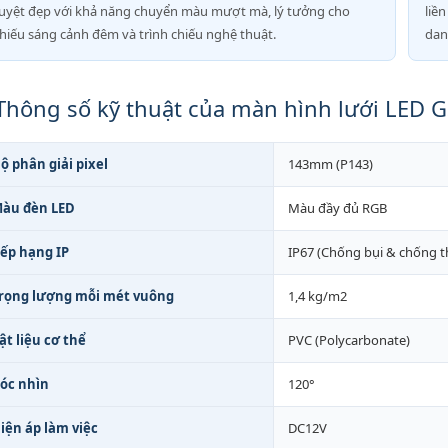
uyệt đẹp với khả năng chuyển màu mượt mà, lý tưởng cho
liề
hiếu sáng cảnh đêm và trình chiếu nghệ thuật.
dan
Thông số kỹ thuật của màn hình lưới LE
ộ phân giải pixel
143mm (P143)
àu đèn LED
Màu đầy đủ RGB
ếp hạng IP
IP67 (Chống bụi & chống 
rọng lượng mỗi mét vuông
1,4 kg/m2
ật liệu cơ thể
PVC (Polycarbonate)
óc nhìn
120°
iện áp làm việc
DC12V