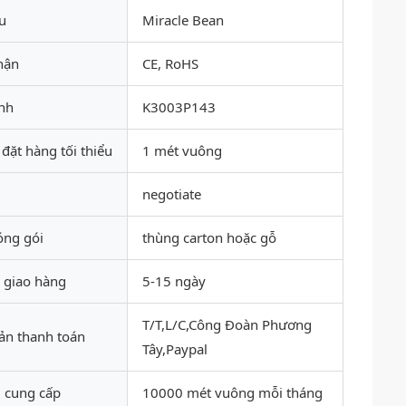
u
Miracle Bean
hận
CE, RoHS
nh
K3003P143
đặt hàng tối thiểu
1 mét vuông
negotiate
đóng gói
thùng carton hoặc gỗ
n giao hàng
5-15 ngày
T/T,L/C,Công Đoàn Phương
ản thanh toán
Tây,Paypal
 cung cấp
10000 mét vuông mỗi tháng