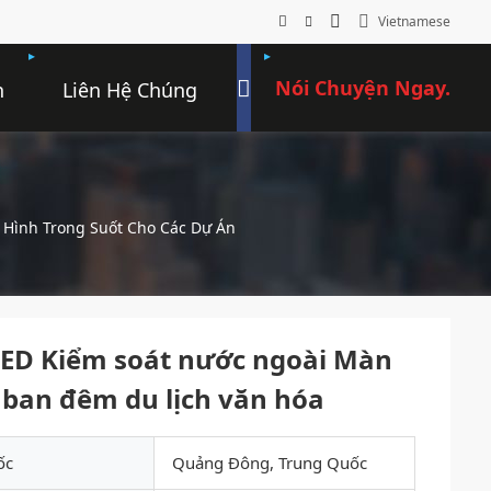
Vietnamese
Nói Chuyện Ngay.
n
Liên Hệ Chúng
Tôi
 Hình Trong Suốt Cho Các Dự Án
 LED Kiểm soát nước ngoài Màn
 ban đêm du lịch văn hóa
ốc
Quảng Đông, Trung Quốc