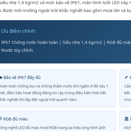
siêu nhẹ 1,4 kg/m2 và mức bảo vệ IP67, màn hình lưới LED này m
u được môi trường ngoài trời khắc nghiệt bao gồm mưa lớn và bụ
Ưu điểm chính
IP67 Chống nước hoàn toàn | Siêu nhẹ 1,4 kg/m2 | RGB đủ màu 
thước tùy chỉnh
️ Bảo vệ IP67 đầy đủ
🪶 
oàn toàn chống bụi và chống thấm nước khi ngâm ở độ sâu 1
Cấu
ét, đảm bảo hoạt động đáng tin cậy trong điều kiện thời tiết
kết
hắc nghiệt khi lắp đặt ngoài trời quanh năm.
trư
🌈 RGB đủ màu
🏛️
ông nghệ LED đủ màu Vivid RGB mang lại hiệu ứng hình ảnh
Kíc