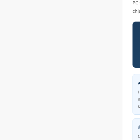
PC 
chị

H
m
k
C