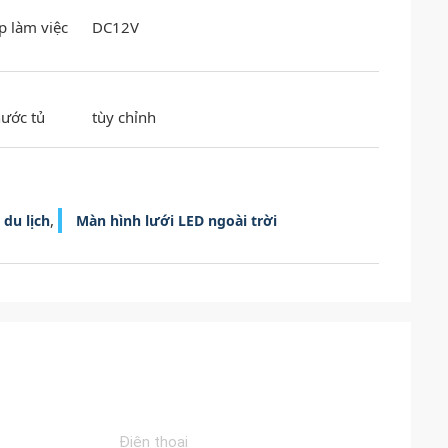
p làm việc
DC12V
hước tủ
tùy chỉnh
,
 du lịch
Màn hình lưới LED ngoài trời