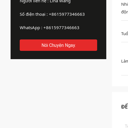
Người liên hệ :
Lina Wang
Nhi
độ
Số điện thoại :
+8615977346663
WhatsApp :
+8615977346663
Tuổ
Nói Chuyện Ngay.
Làm
ĐỂ