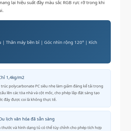
ang lại hiệu suất đầy màu sắc RGB rực rỡ trong khi
i.
| Thân máy bền bỉ | Góc nhìn rộng 120° | Kích
Chỉ 1,4kg/m2
 trúc polycarbonate PC siêu nhẹ làm giảm đáng kể tải trọng
 cấu lên các tòa nhà và cột mốc, cho phép lắp đặt sáng tạo
ớc đây được coi là không thực tế.
 Du lịch văn hóa đã sẵn sàng
h thước và hình dạng tủ có thể tùy chỉnh cho phép tích hợp