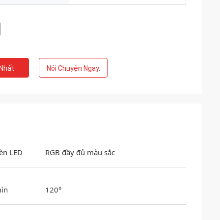
 Nhất
Nói Chuyện Ngay.
èn LED
RGB đầy đủ màu sắc
hìn
120°