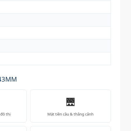
143MM
🌉
đô thị
Mặt tiền cầu & thắng cảnh