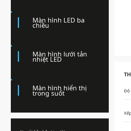
Màn hình LED ba
chiều
Màn hình lưới tản
nhiệt LED
TH
Màn hình hiển thị
Độ 
trong suốt
Xếp