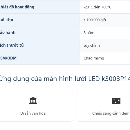
hiệt độ hoạt động
-20°C đến +60°C
uổi thọ
≥ 100.000 giờ
ảo hành
3 năm
ích thước tủ
tùy chỉnh
OEM/ODM
Chào mừng
Ứng dụng của màn hình lưới LED k3003P
🏛️
🌃
Di sản văn hóa
Chiếu sáng cảnh đêm 