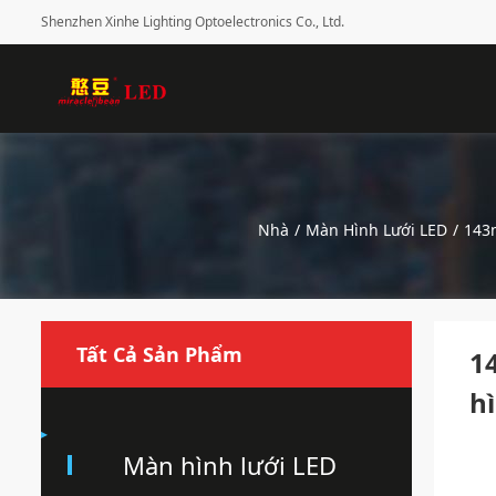
Shenzhen Xinhe Lighting Optoelectronics Co., Ltd.
Nhà
/
Màn Hình Lưới LED
/
143
Tất Cả Sản Phẩm
1
h
Màn hình lưới LED