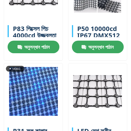
P83 পিক্সেল পিচ
P50 10000cd
4000cd উজ্জ্বলতা
IP67 DMX512
আইপি 67 বহিরঙ্গন
RGB LED মেশ
অনুসন্ধান পাঠান
অনুসন্ধান পাঠান
বিজ্ঞাপনের জন্য
স্ক্রীন H2506
জলরোধী এলইডি জাল
Pixels DC 12V
স্ক্রিন
আউটডোর বিজ্ঞাপন
প্রদর্শন
P31 ফুল কালার
LED মেশ স্ক্রীন