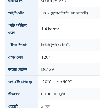
এলইডি রঙ
আরজিবি ফুল কালার
আইপি রেটিং
IP67 (ধুলো-আঁটসাঁট এবং জলরোধী)
প্রতি বর্গ মিটার
1.4 kg/m²
ওজন
শরীরের উপাদান
পিভিসি (পলিকার্বোনেট)
দেখার কোণ
120°
কাজের ভোল্টেজ
DC12V
অপারেটিং তাপমাত্রা
-20°C থেকে +60°C
জীবনকাল
≥ 100,000 ঘন্টা
ওয়ারেন্টি
3 বছর