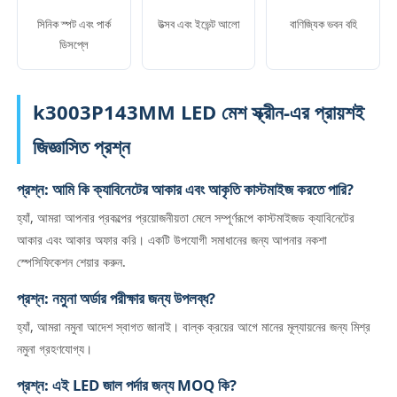
সিনিক স্পট এবং পার্ক
উত্সব এবং ইভেন্ট আলো
বাণিজ্যিক ভবন বহি
ডিসপ্লে
k3003P143MM LED মেশ স্ক্রীন-এর প্রায়শই
জিজ্ঞাসিত প্রশ্ন
প্রশ্ন: আমি কি ক্যাবিনেটের আকার এবং আকৃতি কাস্টমাইজ করতে পারি?
হ্যাঁ, আমরা আপনার প্রকল্পের প্রয়োজনীয়তা মেলে সম্পূর্ণরূপে কাস্টমাইজড ক্যাবিনেটের
আকার এবং আকার অফার করি। একটি উপযোগী সমাধানের জন্য আপনার নকশা
স্পেসিফিকেশন শেয়ার করুন.
প্রশ্ন: নমুনা অর্ডার পরীক্ষার জন্য উপলব্ধ?
হ্যাঁ, আমরা নমুনা আদেশ স্বাগত জানাই। বাল্ক ক্রয়ের আগে মানের মূল্যায়নের জন্য মিশ্র
নমুনা গ্রহণযোগ্য।
প্রশ্ন: এই LED জাল পর্দার জন্য MOQ কি?