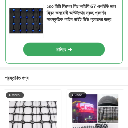
১৪৩ মিমি পিক্সেল পিচ আইপি 67 এলইডি জাল
স্ক্রিন জলরোধী আউটডোর স্বচ্ছ প্রদর্শন
সাংস্কৃতিক পর্যটন নাইট ভিউ প্রকল্পের জন্য
চালিয়ে
প্রস্তাবিত পণ্য