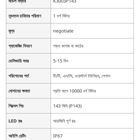
মডেল নম্বার
K3003P143
ন্যূনতম চাহিদার পরিমাণ
1 বর্গ মিটার
মূল্য
negotiate
প্যাকেজিং বিবরণ
শক্ত কাগজ বা কাঠের
ডেলিভারি সময়
5-15 দিন
পরিশোধের শর্ত
টি/টি, এল/সি, ওয়েস্টার্ন ইউনিয়ন, পেপাল
যোগানের ক্ষমতা
প্রতি মাসে 10000 বর্গ মিটার
পিক্সেল পিচ
143 মিমি (P143)
LED রঙ
আরজিবি পূর্ণ রঙ
আইপি রেটিং
IP67