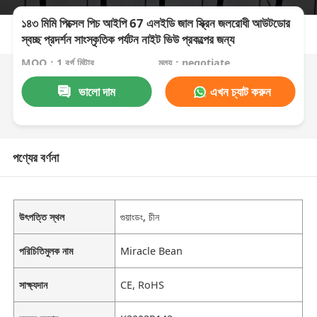
১৪৩ মিমি পিক্সেল পিচ আইপি 67 এলইডি জাল স্ক্রিন জলরোধী আউটডোর
স্বচ্ছ প্রদর্শন সাংস্কৃতিক পর্যটন নাইট ভিউ প্রকল্পের জন্য
MOQ：1 বর্গ মিটার
মূল্য：negotiate
ভালো দাম
এখন চ্যাট করুন
পণ্যের বর্ণনা
উৎপত্তি স্থল
গুয়াংডং, চীন
পরিচিতিমুলক নাম
Miracle Bean
সাক্ষ্যদান
CE, RoHS