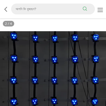
3
/
4