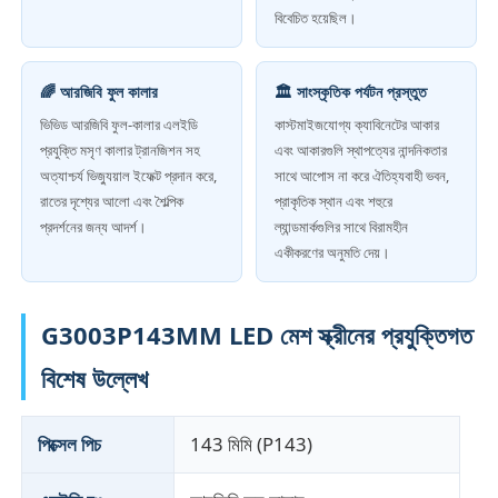
বিবেচিত হয়েছিল।
নেতৃত্বে জাল প্রদর্শন
🌈 আরজিবি ফুল কালার
🏛️ সাংস্কৃতিক পর্যটন প্রস্তুত
ভিভিড আরজিবি ফুল-কালার এলইডি
কাস্টমাইজযোগ্য ক্যাবিনেটের আকার
এলইডি স্বচ্ছ ফিল্ম স্ক্রিন
প্রযুক্তি মসৃণ কালার ট্রানজিশন সহ
এবং আকারগুলি স্থাপত্যের নান্দনিকতার
অত্যাশ্চর্য ভিজ্যুয়াল ইফেক্ট প্রদান করে,
সাথে আপোস না করে ঐতিহ্যবাহী ভবন,
স্বচ্ছ LED ডিসপ্লে
রাতের দৃশ্যের আলো এবং শৈল্পিক
প্রাকৃতিক স্থান এবং শহুরে
প্রদর্শনের জন্য আদর্শ।
ল্যান্ডমার্কগুলির সাথে বিরামহীন
একীকরণের অনুমতি দেয়।
ড্রোন উড়ন্ত এলইডি স্ক্রিন
G3003P143MM LED মেশ স্ক্রীনের প্রযুক্তিগত
হলোগ্রাফিক এলইডি স্ক্রিন
বিশেষ উল্লেখ
নেতৃত্বাধীন গ্রিল স্ক্রিন
পিক্সেল পিচ
143 মিমি (P143)
স্বচ্ছ ডিসপ্লে স্ক্রিন