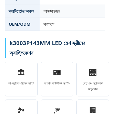
ক্যাবিনেটের আকার
কাস্টমাইজড
OEM/ODM
স্বাগতম
k3003P143MM LED মেশ স্ক্রীনের
অ্যাপ্লিকেশন
🏛️
🌃
🌉
সাংস্কৃতিক ঐতিহ্য সাইট
আরবান নাইট ভিউ লাইটিং
সেতু এবং ল্যান্ডমার্ক
সম্মুখভাগ
🏞️
🎆
🏢