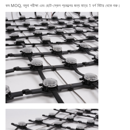
কম MOQ, নমুনা পরীক্ষা এবং ছোট-স্কেল প্রকল্পের জন্য মাত্র 1 বর্গ মিটার থেকে শুরু।