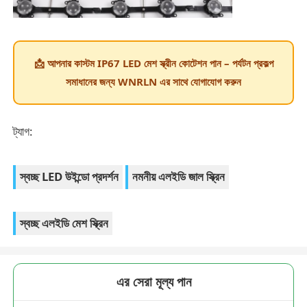
📩 আপনার কাস্টম IP67 LED মেশ স্ক্রীন কোটেশন পান – পর্যটন প্রকল্প
সমাধানের জন্য WNRLN এর সাথে যোগাযোগ করুন
ট্যাগ:
স্বচ্ছ LED উইন্ডো প্রদর্শন
নমনীয় এলইডি জাল স্ক্রিন
স্বচ্ছ এলইডি মেশ স্ক্রিন
এর সেরা মূল্য পান