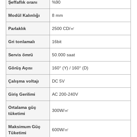
Şeffaflık oranı
%90
Modül Kalınlığı
8 mm
Parlaklık
2500 CD/㎡
Gri tonlamalı
16bit
Servis ömrü
50.000 saat
Görüş Açısı
160° (Y) / 160° (D)
Çalışma voltajı
DC 5V
Giriş Gerilimi
AC 200-240V
Ortalama güç
300W/㎡
tüketimi
Maksimum Güç
600W/㎡
Tüketimi