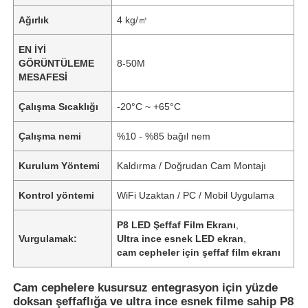
Ağırlık
4 kg/㎡
EN İYİ
GÖRÜNTÜLEME
8-50M
MESAFESİ
Çalışma Sıcaklığı
-20°C ~ +65°C
Çalışma nemi
%10 - %85 bağıl nem
Kurulum Yöntemi
Kaldırma / Doğrudan Cam Montajı
Kontrol yöntemi
WiFi Uzaktan / PC / Mobil Uygulama
Ana Sayfa
P8 LED Şeffaf Film Ekranı
,
Vurgulamak:
Ultra ince esnek LED ekran
,
cam cepheler için şeffaf film ekranı
Ürünler
Cam cephelere kusursuz entegrasyon için yüzde
doksan şeffaflığa ve ultra ince esnek filme sahip P8
Hakkımızda