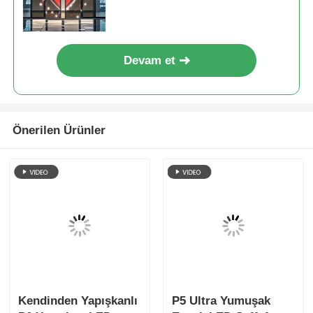
filme sahip P8 LED Şeffaf Film
Ekranı
Devam et
Önerilen Ürünler
Kendinden Yapışkanlı
P5 Ultra Yumuşak