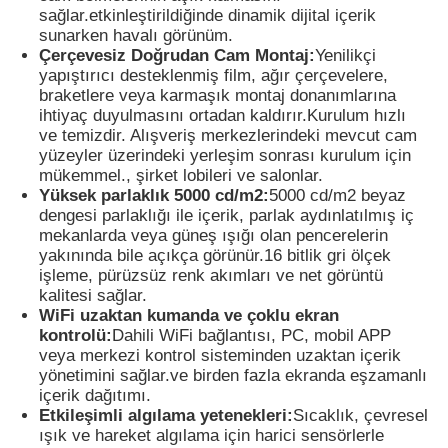
sağlar.etkinleştirildiğinde dinamik dijital içerik
sunarken havalı görünüm.
LED örgü ekranı
Çerçevesiz Doğrudan Cam Montaj:
Yenilikçi
yapıştırıcı desteklenmiş film, ağır çerçevelere,
braketlere veya karmaşık montaj donanımlarına
ihtiyaç duyulmasını ortadan kaldırır.Kurulum hızlı
LED şeffaf film ekranı
ve temizdir. Alışveriş merkezlerindeki mevcut cam
yüzeyler üzerindeki yerleşim sonrası kurulum için
mükemmel., şirket lobileri ve salonlar.
Şeffaf LED Ekran
Yüksek parlaklık 5000 cd/m2:
5000 cd/m2 beyaz
dengesi parlaklığı ile içerik, parlak aydınlatılmış iç
mekanlarda veya güneş ışığı olan pencerelerin
Drone Uçan LED Ekran
yakınında bile açıkça görünür.16 bitlik gri ölçek
işleme, pürüzsüz renk akımları ve net görüntü
kalitesi sağlar.
holografik LED ekran
WiFi uzaktan kumanda ve çoklu ekran
kontrolü:
Dahili WiFi bağlantısı, PC, mobil APP
veya merkezi kontrol sisteminden uzaktan içerik
LED ızgara ekranı
yönetimini sağlar.ve birden fazla ekranda eşzamanlı
içerik dağıtımı.
Etkileşimli algılama yetenekleri:
Sıcaklık, çevresel
şeffaf ekran
ışık ve hareket algılama için harici sensörlerle