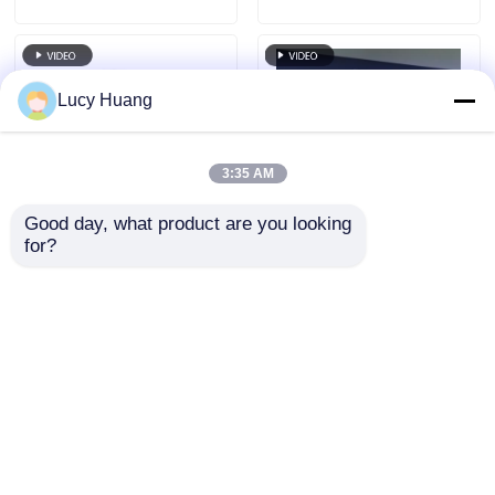
Lucy Huang
3:35 AM
Good day, what product are you looking 
for?
P5 Ultra 92% Şeffaflık
İç mekan P5 LED
2000cd Parlaklık
Şeffaf Film Ekranı
Sergi ve Mağaza
Cam Pencere
Reklamı için LED
Perakende Mağazası
Talep Gönder
Talep Gönder
Film Ekranı
Reklamı için Yüksek
Kararlılıklı Yapıştırıcı
Ekran
Ana sayfa
Hakkımızda
Bize ulaşın
Desktop Site
Site Haritası
Gizlilik Politikası