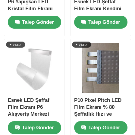
P6 Yapışkan LED
Esnek LED Şeffaf
Kristal Film Ekranı
Film Ekranı Kendini
240mm x 1000mm
Yapıştırıcı Kesilebilir
Talep Gönder
Talep Gönder
Kolay Kurulum Şeffaf
Pencere Ekran Paneli
Ekran Paneli
Esnek LED Şeffaf
P10 Pixel Pitch LED
Film Ekranı P6
Film Ekranı % 80
Alışveriş Merkezi
Şeffaflık Hızı ve
Pencere Perakende
Alışveriş Merkezi
Talep Gönder
Talep Gönder
Reklamı için Ultra
Reklamı için 300W
İnce Cam Ekranı
Max Güç