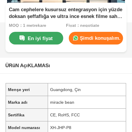
Cam cephelere kusursuz entegrasyon için yüzde
doksan şeffaflığa ve ultra ince esnek filme sahip
P8 LED Şeffaf Film Ekranı
MOQ：1 metrekare
Fiyat：negotiate
Şimdi konuşalım.
En iyi fiyat
ÜRüN AçıKLAMASı
Menşe yeri
Guangdong, Çin
Marka adı
miracle bean
Sertifika
CE, RoHS, FCC
Model numarası
XH-JHP-P8