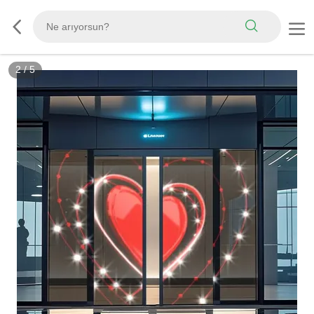
2
/
5