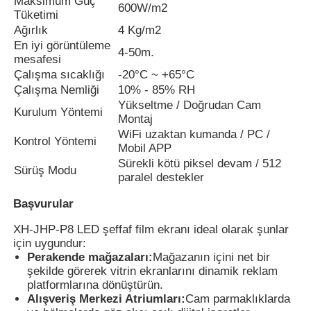
Maksimum Güç
600W/m2
Tüketimi
Ağırlık
4 Kg/m2
En iyi görüntüleme
4-50m.
mesafesi
Çalışma sıcaklığı
-20°C ~ +65°C
Çalışma Nemliği
10% - 85% RH
Yükseltme / Doğrudan Cam
Kurulum Yöntemi
Montaj
WiFi uzaktan kumanda / PC /
Kontrol Yöntemi
Mobil APP
Sürekli kötü piksel devam / 512
Sürüş Modu
paralel destekler
Başvurular
XH-JHP-P8 LED şeffaf film ekranı ideal olarak şunlar
için uygundur:
Perakende mağazaları:
Mağazanın içini net bir
şekilde görerek vitrin ekranlarını dinamik reklam
platformlarına dönüştürün.
Alışveriş Merkezi Atriumları:
Cam parmaklıklarda