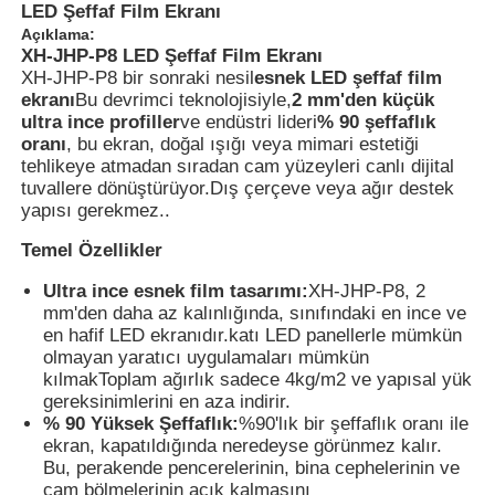
LED Şeffaf Film Ekranı
Açıklama:
XH-JHP-P8 LED Şeffaf Film Ekranı
Fabrika turu
XH-JHP-P8 bir sonraki nesil
esnek LED şeffaf film
ekranı
Bu devrimci teknolojisiyle,
2 mm'den küçük
ultra ince profiller
ve endüstri lideri
% 90 şeffaflık
Kalite kontrolü
oranı
, bu ekran, doğal ışığı veya mimari estetiği
tehlikeye atmadan sıradan cam yüzeyleri canlı dijital
tuvallere dönüştürüyor.Dış çerçeve veya ağır destek
Bize Ulaşın
yapısı gerekmez..
Temel Özellikler
Haberler
Ultra ince esnek film tasarımı:
XH-JHP-P8, 2
mm'den daha az kalınlığında, sınıfındaki en ince ve
en hafif LED ekranıdır.katı LED panellerle mümkün
Tüm servis talepleri
olmayan yaratıcı uygulamaları mümkün
kılmakToplam ağırlık sadece 4kg/m2 ve yapısal yük
gereksinimlerini en aza indirir.
Bir İndirim İste
% 90 Yüksek Şeffaflık:
%90'lık bir şeffaflık oranı ile
ekran, kapatıldığında neredeyse görünmez kalır.
Bu, perakende pencerelerinin, bina cephelerinin ve
LED örgü ekran
cam bölmelerinin açık kalmasını