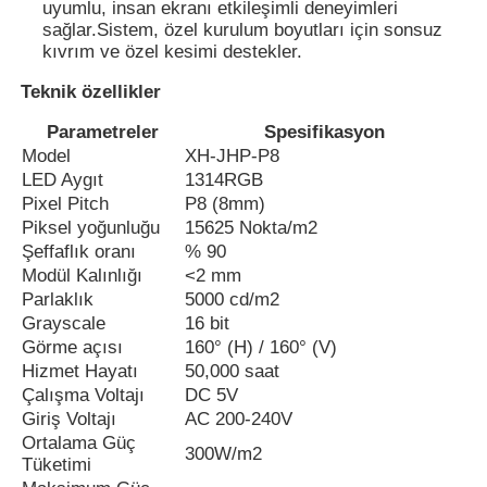
uyumlu, insan ekranı etkileşimli deneyimleri
sağlar.Sistem, özel kurulum boyutları için sonsuz
kıvrım ve özel kesimi destekler.
Teknik özellikler
Parametreler
Spesifikasyon
Model
XH-JHP-P8
LED Aygıt
1314RGB
Pixel Pitch
P8 (8mm)
Piksel yoğunluğu
15625 Nokta/m2
Şeffaflık oranı
% 90
Modül Kalınlığı
<2 mm
Parlaklık
5000 cd/m2
Grayscale
16 bit
Görme açısı
160° (H) / 160° (V)
Hizmet Hayatı
50,000 saat
Çalışma Voltajı
DC 5V
Giriş Voltajı
AC 200-240V
Ortalama Güç
300W/m2
Tüketimi