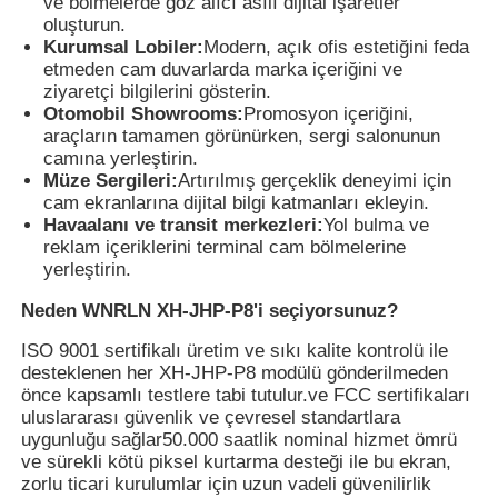
ve bölmelerde göz alıcı asılı dijital işaretler
oluşturun.
Kurumsal Lobiler:
Modern, açık ofis estetiğini feda
etmeden cam duvarlarda marka içeriğini ve
ziyaretçi bilgilerini gösterin.
Otomobil Showrooms:
Promosyon içeriğini,
araçların tamamen görünürken, sergi salonunun
camına yerleştirin.
Müze Sergileri:
Artırılmış gerçeklik deneyimi için
cam ekranlarına dijital bilgi katmanları ekleyin.
Havaalanı ve transit merkezleri:
Yol bulma ve
reklam içeriklerini terminal cam bölmelerine
yerleştirin.
Neden WNRLN XH-JHP-P8'i seçiyorsunuz?
ISO 9001 sertifikalı üretim ve sıkı kalite kontrolü ile
desteklenen her XH-JHP-P8 modülü gönderilmeden
önce kapsamlı testlere tabi tutulur.ve FCC sertifikaları
uluslararası güvenlik ve çevresel standartlara
uygunluğu sağlar50.000 saatlik nominal hizmet ömrü
ve sürekli kötü piksel kurtarma desteği ile bu ekran,
zorlu ticari kurulumlar için uzun vadeli güvenilirlik