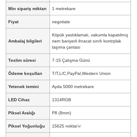
Min sipariş miktarı
1 metrekare
Fiyat
negotiate
Köpük yastıklamalı, vakumla kapatılmış
Ambalaj bilgileri
nem bariyerli ihracat sınıfı kontrplak
taşıma çantası
Teslim süresi
7-15 Çalışma Günü
Ödeme koşulları
T/T,L/C,PayPal,Western Union
Yetenek temini
Ayda 5000 metrekare
LED Cihaz
1314RGB
Piksel Aralığı
P8 (8mm)
Piksel Yoğunluğu
15625 nokta/㎡