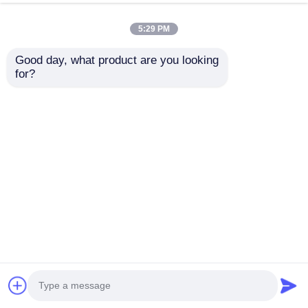
สินค้าและการโฆษณาหน้าร้าน
พูดคุยกันตอนนี้
ส่งคำถาม
5:29 PM
#
โปรแกรมการแสดงไฟ LED
#
ผนัง LED หน้าใสยืดหยุ่น
Good day, what product are you looking 
#
จอแสดงผลฟิล์ม LED
for?
หน้าจอฟิล์มโปร่งใส LED
2026-07-06
P5 Ultra Transparency ความสว่างสูง แรงต่ํา ด้านใน LED Film Screen
โครงการแสดงสินค้า โครงการแสดงโฆษณา สกรีนหนัง LED หน้าโปร่งที่พัฒนาขึ้น
สําหรับพื้นที่แสดงสินค้าชั้นนํา และหน้าร้านค้าปลีก โดยรวมความโป...
ดูเพิ่มเติม
ข้อความจากผู้เข้าชม
ส่งข้อความ
ยังไม่มีความเห็นจากสาธารณะ