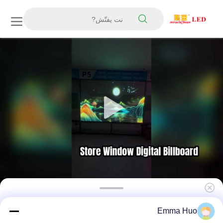
P5 Ultra 92% الشفافية 2000cd السطوع شاشة
Emma Huo
فيلم LED للمعارض والإعلانات على واجهة المتاجر