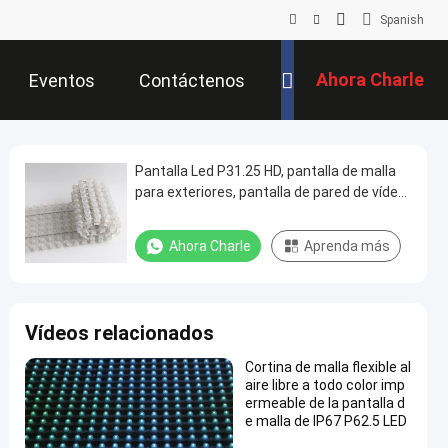
Spanish
Ahora Charle
Eventos
Contáctenos
Pantalla Led P31.25 HD, pantalla de malla
para exteriores, pantalla de pared de vídeo,
pared Led fina a todo color para exteriores,
personalizada para escenario y concierto
Ahora Charle
Aprenda más
Vídeos relacionados
Cortina de malla flexible al
aire libre a todo color imp
ermeable de la pantalla d
e malla de IP67 P62.5 LED