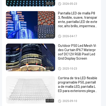
Pantalla de malla LED
00:12
2026-05-23
Pantalla LED de malla P8
3, flexible, suave, transpar
ente, pantalla LED de exte
rior, alto brillo, impermeab
le, pantalla de cortina LED
para fachada de edificio,
Pantalla de malla LED
00:09
2026-04-17
pared multimedia, fondo
de escenario, pantalla pu
Outdoor P50 Led Mesh Vi
blicitaria
deo Curtain IP67 Waterpr
oof DC12V RGB Pixel Led
Grid Display Screen
Pantalla de malla LED
00:14
2025-10-23
Cortina de tira LED flexible
programable P50, pantall
a de malla LED, pantalla L
ED para exteriores plegab
le, cortina de red
Pantalla de malla LED
00:05
2025-09-10