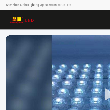
Shenzhen Xinhe Lighting Optoelectronics Co., Ltd.