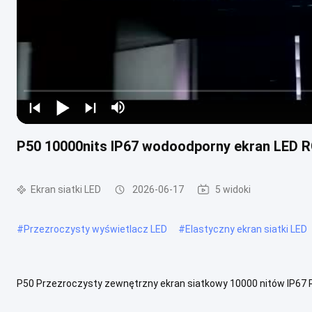
P50 10000nits IP67 wodoodporny ekran LED R
Ekran siatki LED
2026-06-17
5 widoki
#
Przezroczysty wyświetlacz LED
#
Elastyczny ekran siatki LED
P50 Przezroczysty zewnętrzny ekran siatkowy 10000 nitów IP67
LED P50 przeznaczony do zastosowań w reklamie zewnętrznej. Char