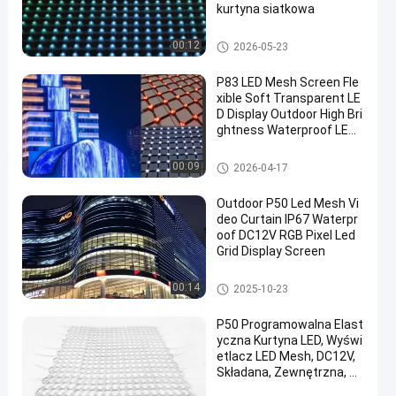
kurtyna siatkowa
Ekran siatki LED
00:12
2026-05-23
P83 LED Mesh Screen Fle
xible Soft Transparent LE
D Display Outdoor High Bri
ghtness Waterproof LED
Curtain Screen for Buildin
g Facade Media Wall Stag
Ekran siatki LED
00:09
2026-04-17
e Background Reklamowy
ekran
Outdoor P50 Led Mesh Vi
deo Curtain IP67 Waterpr
oof DC12V RGB Pixel Led
Grid Display Screen
Ekran siatki LED
00:14
2025-10-23
P50 Programowalna Elast
yczna Kurtyna LED, Wyświ
etlacz LED Mesh, DC12V,
Składana, Zewnętrzna, Ek
ran LED w Sieci, Kurtyna