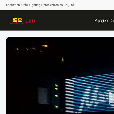
Shenzhen Xinhe Lighting Optoelectronics Co., Ltd.
Αρχική Σ