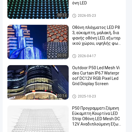
όνη LED
Οθόνη LED Mesh
00:12
2026-05-23
Οθόνη πλέγματος LED P8
3, εύκαμπτη, μαλακή, δια
φανής οθόνη LED, εξωτερ
ικού χώρου, υψηλής φωτ
εινότητας, αδιάβροχη οθ
όνη κουρτίνας LED για πρ
Οθόνη LED Mesh
00:09
2026-04-17
οσόψεις κτιρίων, τοίχου
ς πολυμέσων, σκηνικά φό
Outdoor P50 Led Mesh Vi
ντου, διαφημιστικές οθό
deo Curtain IP67 Waterpr
νες
oof DC12V RGB Pixel Led
Grid Display Screen
Οθόνη LED Mesh
00:14
2025-10-23
P50 Προγραμματιζόμενη
Εύκαμπτη Κουρτίνα LED
Strip Οθόνη LED Mesh DC
12V Αναδιπλούμενη Εξωτ
ερικού Χώρου Οθόνη Δικ