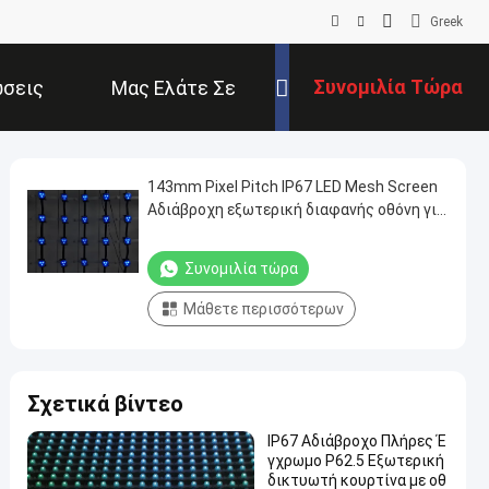
Greek
Συνομιλία Τώρα
σεις
Μας Ελάτε Σε
Επαφή Με
143mm Pixel Pitch IP67 LED Mesh Screen
Αδιάβροχη εξωτερική διαφανής οθόνη για
πολιτιστικά τουριστικά έργα νυχτερινής
θέασης
Συνομιλία τώρα
Μάθετε περισσότερων
Σχετικά βίντεο
IP67 Αδιάβροχο Πλήρες Έ
γχρωμο P62.5 Εξωτερική
δικτυωτή κουρτίνα με οθ