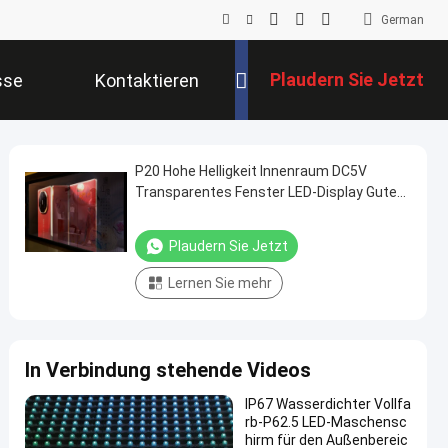
German
Plaudern Sie Jetzt
sse
Kontaktieren
Sie Uns
P20 Hohe Helligkeit Innenraum DC5V
Transparentes Fenster LED-Display Gute
Qualität Pantalla LED Transparentes
Bildschirm
Plaudern Sie Jetzt
Lernen Sie mehr
In Verbindung stehende Videos
IP67 Wasserdichter Vollfa
rb-P62.5 LED-Maschensc
hirm für den Außenbereic