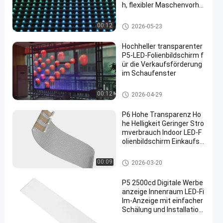
h, flexibler Maschenvorha
ng
LED -Netzbildschirm
00:12
2026-05-23
Hochheller transparenter
P5-LED-Folienbildschirm f
ür die Verkaufsförderung
im Schaufenster
LED transparente Filmbildschir
00:12
2026-04-29
m
P6 Hohe Transparenz Ho
he Helligkeit Geringer Stro
mverbrauch Indoor LED-F
olienbildschirm Einkaufsz
entrum Fenster Werbebil
dschirm
LED transparente Filmbildschir
00:09
2026-03-20
m
P5 2500cd Digitale Werbe
anzeige Innenraum LED-Fi
lm-Anzeige mit einfacher
Schälung und Installation
für Schaufenster